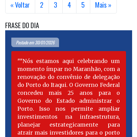
« Voltar
2
3
4
5
Mais »
FRASE DO DIA
Postado em 30/01/2026
"Nós estamos aqui celebrando um
momento ímpar no Maranhão, com a
renovação do convênio de delegação
do Porto do Itaqui. O Governo Federal
concedeu mais 25 anos para o
Governo do Estado administrar o
Porto. Isso nos permite ampliar
investimentos na infraestrutura,
planejar estrategicamente para
atrair mais investidores para o porto