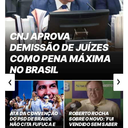
CNJ APROVA
DEMISSÃO DE JUÍZES
COMO PENA MÁXIMA
NO BRASIL
‹
›
ATA DA CONVENÇÃO
ROBERTO ROCHA
DO PSD DE BRAIDE
SOBRE O NOVO: ‘FUI
NÃO CITA FUFUCA E
VENDIDO SEM SABER