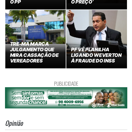
O PP
O PREÇO’
TRE-MA MARCA
JULGAMENTO QUE
PF VÊ PLANILHA
MIRA CASSAÇÃO DE
LIGANDO WEVERTON
VEREADORES
À FRAUDE DO INSS
PUBLICIDADE
Opinião