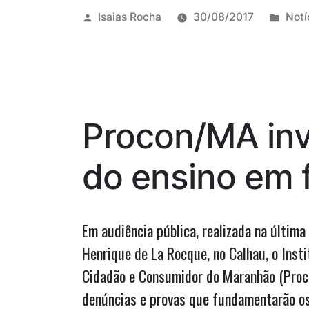
vai
Publicado
Publ
Isaias Rocha
30/08/2017
Notí
por
em
disputar
pelo
PSDB”,
diz
Procon/MA inv
Sebastião
Madeira”
do ensino em 
Em audiência pública, realizada na última 
Henrique de La Rocque, no Calhau, o Inst
Cidadão e Consumidor do Maranhão (Proc
denúncias e provas que fundamentarão os