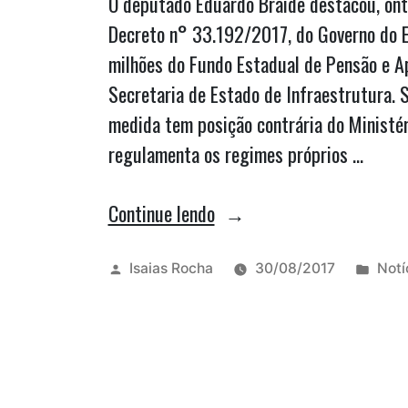
O deputado Eduardo Braide destacou, onte
Decreto n° 33.192/2017, do Governo do E
milhões do Fundo Estadual de Pensão e A
Secretaria de Estado de Infraestrutura. 
medida tem posição contrária do Ministér
regulamenta os regimes próprios …
“Braide
Continue lendo
cobra
devolução
Publicado
Publ
Isaias Rocha
30/08/2017
Notí
por
em
de
R$
29
milhões