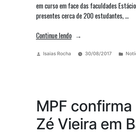
em curso em face das faculdades Estácio
presentes cerca de 200 estudantes, …
“Procon/MA
Continue lendo
investiga
qualidade
Publicado
Publ
Isaias Rocha
30/08/2017
Notí
por
em
do
ensino
em
faculdades”
MPF confirma i
Zé Vieira em 