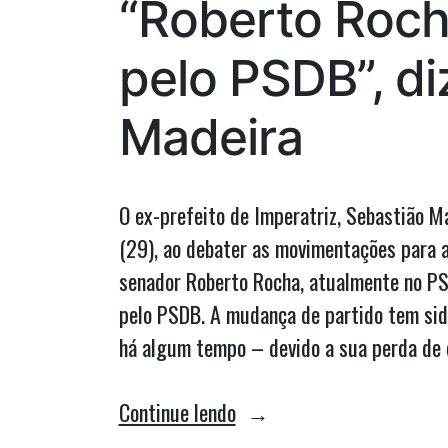
“Roberto Rocha
retirados
do
pelo PSDB”, di
FEPA”
Madeira
O ex-prefeito de Imperatriz, Sebastião M
(29), ao debater as movimentações para a
senador Roberto Rocha, atualmente no PS
pelo PSDB. A mudança de partido tem sid
há algum tempo – devido a sua perda de 
““Roberto
Continue lendo
Rocha