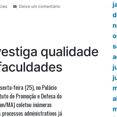
j
icado
em
cias
Deixe um comentário
“Roberto
d
Rocha
n
vai
disputar
o
pelo
PSDB”,
s
estiga qualidade
diz
Sebastião
a
Madeira
faculdades
j
j
sexta-feira (25), no Palácio
m
ituto de Promoção e Defesa do
a
on/MA) coletou inúmeras
m
 processos administrativos já