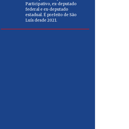
porto e abri
Participativo, ex-deputado
Além dis
federal e ex-deputado
estadual. É prefeito de São
estabili
Luís desde 2021.
funcionário
mais emprego
população m
CARL
Médico 
empresá
Chefe da
secretá
Articula
deputad
governa
do Mara
2022.