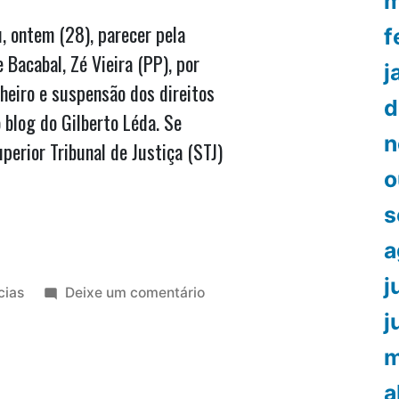
m
, ontem (28), parecer pela
f
Bacabal, Zé Vieira (PP), por
j
heiro e suspensão dos direitos
d
 blog do Gilberto Léda. Se
n
erior Tribunal de Justiça (STJ)
o
s
a
j
icado
em
cias
Deixe um comentário
MPF
j
confirma
m
inelegibilidade
de
a
Zé