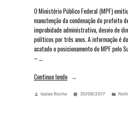
O Ministério Público Federal (MPF) emitiu
manutenção da condenação do prefeito de 
improbidade administrativa, desvio de din
políticos por três anos. A informação é do
acatado o posicionamento do MPF pelo Sup
– …
“MPF
Continue lendo
confirma
inelegibilidade
Publicado
Publ
Isaias Rocha
30/08/2017
Notí
por
em
de
Zé
Vieira