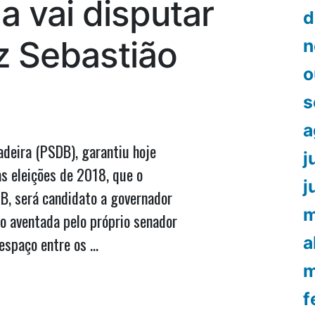
 vai disputar
milhões
d
retirados
do
z Sebastião
n
FEPA
o
s
a
adeira (PSDB), garantiu hoje
j
s eleições de 2018, que o
j
B, será candidato a governador
m
o aventada pelo próprio senador
a
espaço entre os …
m
f