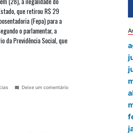
m (28), a ilegalidade do
stado, que retirou R$ 29
posentadoria (Fepa) para a
Segundo o parlamentar, a
A
io da Previdência Social, que
a
j
j
m
icado
em
cias
Deixe um comentário
a
Braide
cobra
m
devolução
de
f
R$
j
29