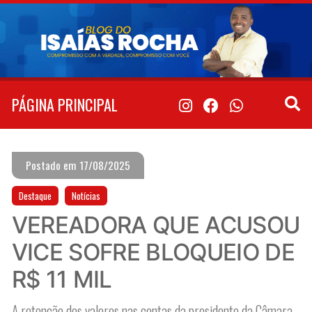
Pular
para
o
conteúdo
PÁGINA PRINCIPAL
Postado em 17/08/2025
Destaque
Notícias
VEREADORA QUE ACUSOU
VICE SOFRE BLOQUEIO DE
R$ 11 MIL
A retenção dos valores nas contas da presidente da Câmara