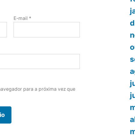
j
E-mail
*
d
n
o
s
a
j
navegador para a próxima vez que
j
m
a
m