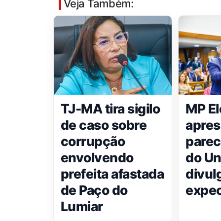
Veja Também:
TJ-MA tira sigilo
MP El
de caso sobre
apres
corrupção
parec
envolvendo
do Un
prefeita afastada
divul
de Paço do
expec
Lumiar