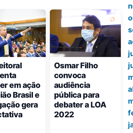
n
o
s
a
j
eitoral
Osmar Filho
j
enta
convoca
m
er em ação
audiência
a
ião Brasil e
pública para
m
gação gera
debater a LOA
f
tativa
2022
j