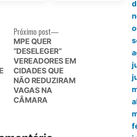
d
n
o
Próximo
Próximo post
or:
post:
s
MPE QUER
“DESELEGER”
a
VEREADORES EM
j
E
CIDADES QUE
j
NÃO REDUZIRAM
m
VAGAS NA
CÂMARA
a
m
f