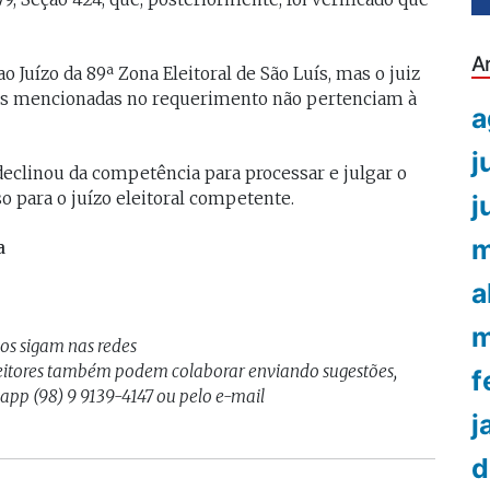
A
 Juízo da 89ª Zona Eleitoral de São Luís, mas o juiz
es mencionadas no requerimento não pertenciam à
a
j
declinou da competência para processar e julgar o
o para o juízo eleitoral competente.
j
m
a
a
m
nos sigam nas redes
Leitores também podem colaborar enviando sugestões,
f
sapp (98) 9 9139-4147 ou pelo e-mail
j
d