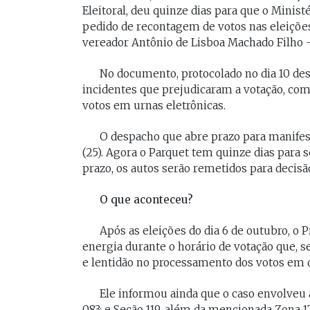
[Braide], porque nós temos
Eleitoral, deu quinze dias para que o Minist
Vossa Excelência 
pedido de recontagem de votos nas eleições
muito mais convergências do
fora."
vereador Antônio de Lisboa Machado Filho –
que divergências, somos da
mesma geração.
No documento, protocolado no dia 10 des
PAULO V
incidentes que prejudicaram a votação, co
Desembarg
FELIPE CAMARÃO
votos em urnas eletrônicas.
maranhens
Procurador federal de
de 2007. Oc
carreira e professor da
O despacho que abre prazo para manifest
diretor da 
UFMA, foi presidente do
da Magistra
(25). Agora o Parquet tem quinze dias para 
Procon/MA e atuou como
Maranhão 
prazo, os autos serão remetidos para decisã
secretários da Segep,
biênio 2017
Secma, Segov e Seduc. É
corregedor-
vice-governador do
O que aconteceu?
do Maranhã
Maranhão desde 2023.
2020/2022. 
do Tribunal
Após as eleições do dia 6 de outubro, o
Maranhão p
energia durante o horário de votação que, se
2022/2024.
e lentidão no processamento dos votos em d
Ele informou ainda que o caso envolveu 
083; e Seção 119, além da mencionada Zona 17