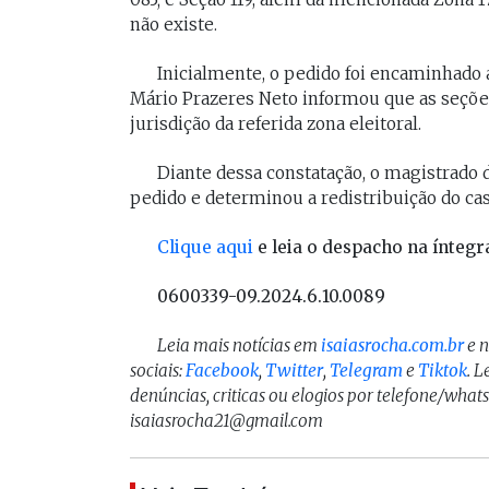
não existe.
Inicialmente, o pedido foi encaminhado ao
Mário Prazeres Neto informou que as seçõ
jurisdição da referida zona eleitoral.
Diante dessa constatação, o magistrado 
pedido e determinou a redistribuição do cas
Clique aqui
e leia o despacho na íntegr
0600339-09.2024.6.10.0089
Leia mais notícias em
isaiasrocha.com.br
e 
sociais:
Facebook
,
Twitter
,
Telegram
e
Tiktok
. 
denúncias, criticas ou elogios por telefone/what
isaiasrocha21@gmail.com