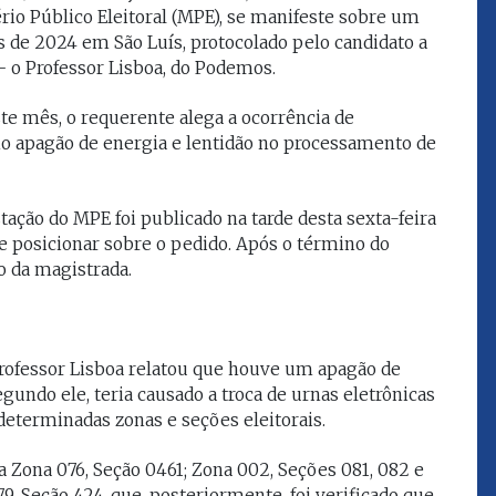
ério Público Eleitoral (MPE), se manifeste sobre um
que eu estou
juízes e servidores"
 de 2024 em São Luís, protocolado pelo candidato a
 o Professor Lisboa, do Podemos.
FROZ SOBRINHO
te mês, o requerente alega a ocorrência de
Ingressou no Ministério
ELTEN
Público Estadual em 1992,
mo apagão de energia e lentidão no processamento de
ador
onde foi Promotor de
e desde março
Justiça. Como
upou o cargo de
desembargador exerceu a
ação do MPE foi publicado na tarde desta sexta-feira
Escola Superior
função de corregedor geral
tura do
se posicionar sobre o pedido. Após o término do
da Justiça do Maranhão no
(ESMAM) no
biênio 2022/2024. É
o da magistrada.
/2018 e de
presidente do TJMA no
geral da Justiça
biênio 2024/2026.
o no biênio
Foi presidente
 de Justiça do
 Professor Lisboa relatou que houve um apagão de
ara o Biênio
gundo ele, teria causado a troca de urnas eletrônicas
eterminadas zonas e seções eleitorais.
a Zona 076, Seção 0461; Zona 002, Seções 081, 082 e
9, Seção 424, que, posteriormente, foi verificado que