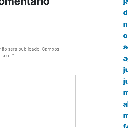
omentário
j
d
n
o
s
não será publicado.
Campos
os com
*
a
j
j
m
a
m
f