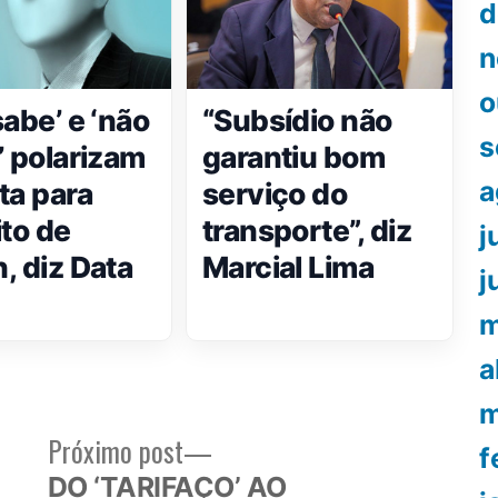
d
n
o
sabe’ e ‘não
“Subsídio não
s
’ polarizam
garantiu bom
a
ta para
serviço do
ito de
transporte”, diz
j
, diz Data
Marcial Lima
j
m
a
m
Próximo
Próximo post
f
or:
post:
DO ‘TARIFAÇO’ AO