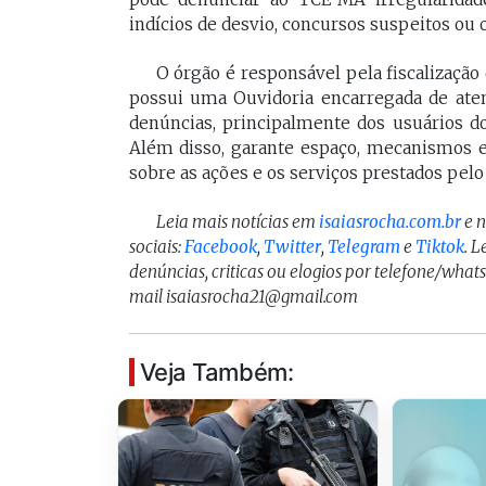
indícios de desvio, concursos suspeitos ou 
O órgão é responsável pela fiscalização 
possui uma Ouvidoria encarregada de atend
denúncias, principalmente dos usuários do
Além disso, garante espaço, mecanismos e 
sobre as ações e os serviços prestados pel
Leia mais notícias em
isaiasrocha.com.br
e 
sociais:
Facebook
,
Twitter
,
Telegram
e
Tiktok
. 
denúncias, criticas ou elogios por telefone/what
mail isaiasrocha21@gmail.com
Veja Também: