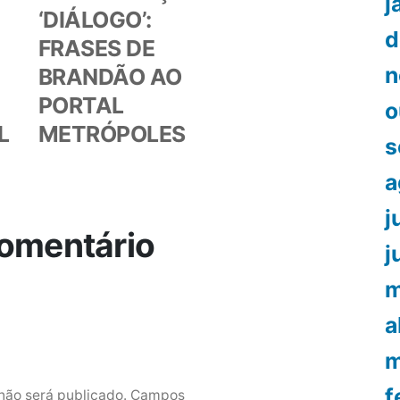
j
‘DIÁLOGO’:
d
FRASES DE
n
BRANDÃO AO
PORTAL
o
L
METRÓPOLES
s
a
j
omentário
j
m
a
m
f
não será publicado.
Campos