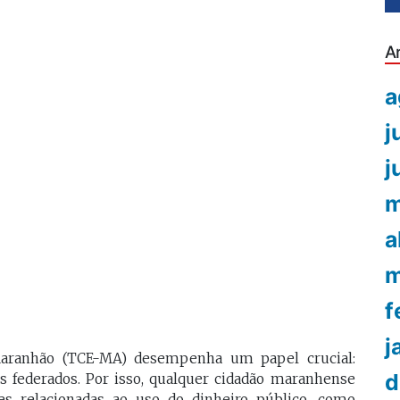
A
a
j
j
m
a
m
f
j
Maranhão (TCE-MA) desempenha um papel crucial:
d
s federados. Por isso, qualquer cidadão maranhense
es relacionadas ao uso do dinheiro público, como