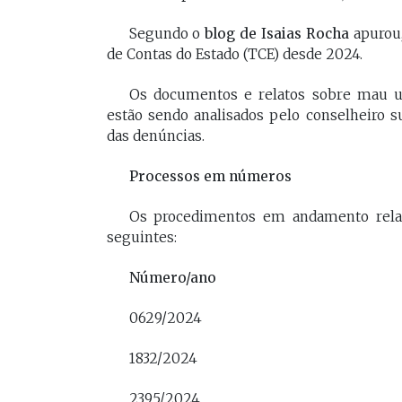
[Braide], porque nós temos
Vossa Excelência 
Segundo o
blog de Isaias Rocha
apurou,
muito mais convergências do
fora."
de Contas do Estado (TCE) desde 2024.
que divergências, somos da
mesma geração.
Os documentos e relatos sobre mau us
PAULO V
estão sendo analisados pelo conselheiro s
Desembarg
FELIPE CAMARÃO
das denúncias.
maranhens
Procurador federal de
de 2007. Oc
carreira e professor da
Processos em números
diretor da 
UFMA, foi presidente do
da Magistra
Procon/MA e atuou como
Maranhão 
Os procedimentos em andamento relac
secretários da Segep,
biênio 2017
seguintes:
Secma, Segov e Seduc. É
corregedor-
vice-governador do
do Maranhã
Maranhão desde 2023.
Número/ano
2020/2022. 
do Tribunal
Maranhão p
0629/2024
2022/2024.
1832/2024
2395/2024