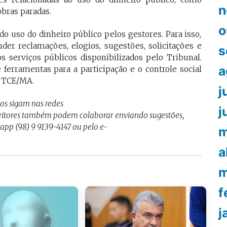
n
obras paradas.
o
do uso do dinheiro público pelos gestores. Para isso,
er reclamações, elogios, sugestões, solicitações e
s
s serviços públicos disponibilizados pelo Tribunal.
a
ferramentas para a participação e o controle social
o TCE/MA.
j
nos sigam nas redes
j
Leitores também podem colaborar enviando sugestões,
sapp (98) 9 9139-4147 ou pelo e-
m
a
m
f
j