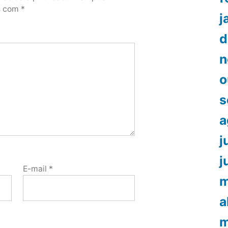
os com
*
j
d
n
o
s
a
j
j
E-mail
*
m
a
m