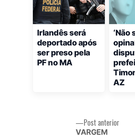
Irlandês será
‘Não 
deportado após
opina
ser preso pela
dispu
PF no MA
prefe
Timon
AZ
Post
Post anterior
Navegação
anteri
VARGEM