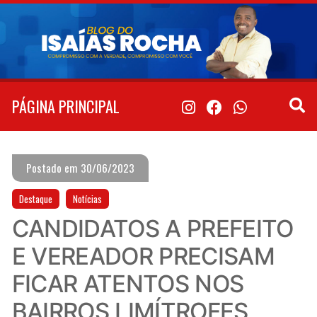
Pular
para
o
conteúdo
PÁGINA PRINCIPAL
Postado em 30/06/2023
Destaque
Notícias
CANDIDATOS A PREFEITO
E VEREADOR PRECISAM
FICAR ATENTOS NOS
BAIRROS LIMÍTROFES,