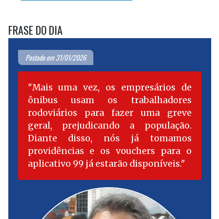
FRASE DO DIA
Postado em 31/01/2026
Mais uma vez, os empresários de
ônibus usam os trabalhadores
rodoviários para fazer uma greve
geral, prejudicando a população.
Diante disso, nós já tomamos
providências e os vouchers para o
aplicativo 99 já estarão disponíveis.