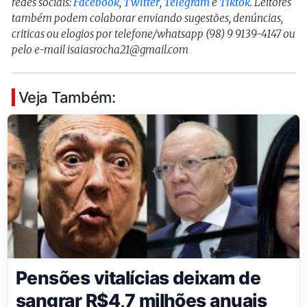
redes sociais:
Facebook
,
Twitter
,
Telegram
e
Tiktok
. Leitores
também podem colaborar enviando sugestões, denúncias,
criticas ou elogios por telefone/whatsapp (98) 9 9139-4147 ou
pelo e-mail isaiasrocha21@gmail.com
Veja Também:
Pensões vitalícias deixam de
sangrar R$4,7 milhões anuais