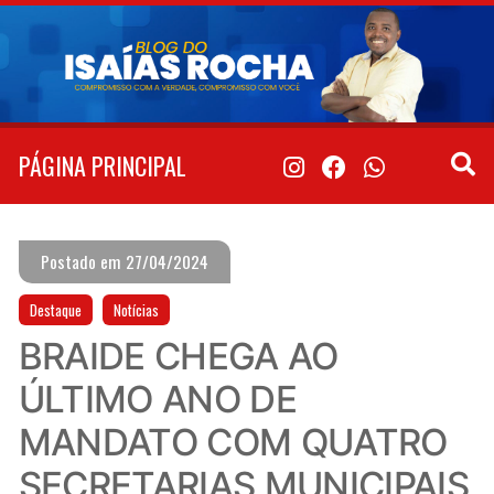
Pular
para
o
conteúdo
PÁGINA PRINCIPAL
Postado em 27/04/2024
Destaque
Notícias
BRAIDE CHEGA AO
ÚLTIMO ANO DE
MANDATO COM QUATRO
SECRETARIAS MUNICIPAIS