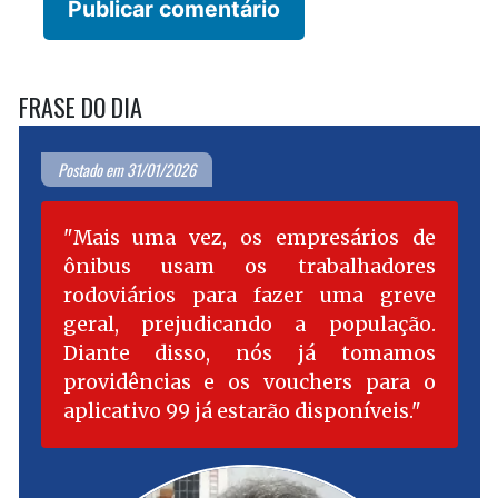
FRASE DO DIA
Postado em 31/01/2026
Mais uma vez, os empresários de
ônibus usam os trabalhadores
rodoviários para fazer uma greve
geral, prejudicando a população.
Diante disso, nós já tomamos
providências e os vouchers para o
aplicativo 99 já estarão disponíveis.