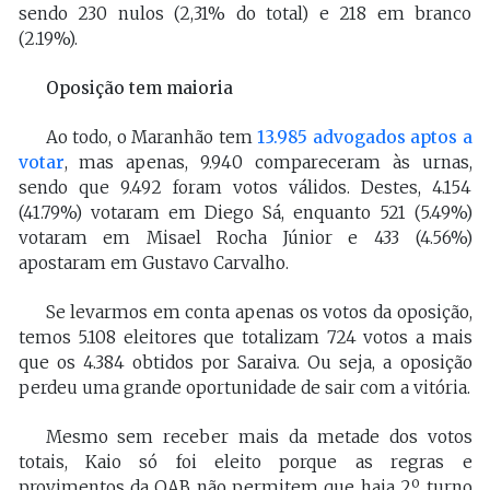
sendo 230 nulos (2,31% do total) e 218 em branco
(2.19%).
Oposição tem maioria
Ao todo, o Maranhão tem
13.985 advogados aptos a
votar
, mas apenas, 9.940 compareceram às urnas,
sendo que 9.492 foram votos válidos. Destes, 4.154
(41.79%) votaram em Diego Sá, enquanto 521 (5.49%)
votaram em Misael Rocha Júnior e 433 (4.56%)
apostaram em Gustavo Carvalho.
Se levarmos em conta apenas os votos da oposição,
temos 5.108 eleitores que totalizam 724 votos a mais
que os 4.384 obtidos por Saraiva. Ou seja, a oposição
perdeu uma grande oportunidade de sair com a vitória.
Mesmo sem receber mais da metade dos votos
totais, Kaio só foi eleito porque as regras e
provimentos da OAB não permitem que haja 2º turno