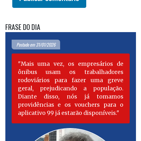
FRASE DO DIA
Postado em 31/01/2026
Mais uma vez, os empresários de
ônibus usam os trabalhadores
rodoviários para fazer uma greve
geral, prejudicando a população.
Diante disso, nós já tomamos
providências e os vouchers para o
aplicativo 99 já estarão disponíveis.