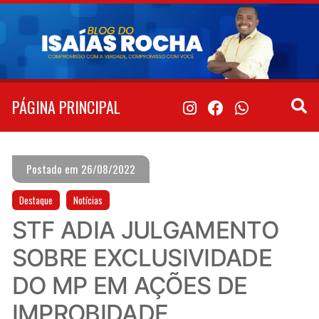
Pular
para
o
conteúdo
PÁGINA PRINCIPAL
Postado em 26/08/2022
Destaque
Notícias
STF ADIA JULGAMENTO
SOBRE EXCLUSIVIDADE
DO MP EM AÇÕES DE
IMPROBIDADE