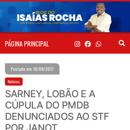
Pular
para
o
conteúdo
PÁGINA PRINCIPAL
Postado em 10/09/2017
Notícias
SARNEY, LOBÃO E A
CÚPULA DO PMDB
DENUNCIADOS AO STF
POR JANOT