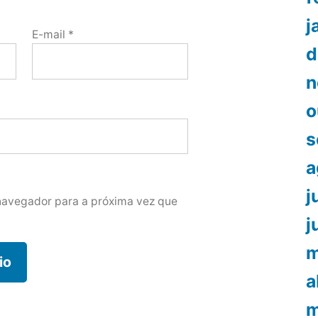
j
E-mail
*
d
n
o
s
a
j
navegador para a próxima vez que
j
m
a
m