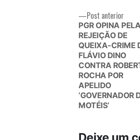
Post
Post anterior
Navegação
anteri
PGR OPINA PEL
de
REJEIÇÃO DE
QUEIXA-CRIME 
Post
FLÁVIO DINO
CONTRA ROBER
ROCHA POR
APELIDO
‘GOVERNADOR 
MOTÉIS’
Deixe um c