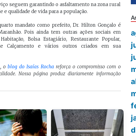
viço seguem garantindo o asfaltamento na zona rural
e e qualidade de vida para a população.
A
uarto mandato como prefeito, Dr. Hilton Gonçalo é
a
Maranhão. Pois ainda tem outras ações sociais em
itação, Bolsa Estagiário, Restaurante Popular,
j
de Calçamento e vários outros criados em sua
j
a, o
blog do Isaías Rocha
reforça o compromisso com o
m
ualidade. Nossa página produz diariamente informação
a
m
f
j
d