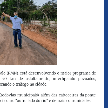
que eu estou
juízes e servidores"
FROZ SOBRINHO
Ingressou no Ministério
ELTEN
Público Estadual em 1992,
ador
onde foi Promotor de
e desde março
Justiça. Como
upou o cargo de
desembargador exerceu a
Escola Superior
função de corregedor geral
tura do
da Justiça do Maranhão no
(ESMAM) no
biênio 2022/2024. É
/2018 e de
presidente do TJMA no
geral da Justiça
biênio 2024/2026.
o no biênio
nçalo (PMN), está desenvolvendo o maior programa de
Foi presidente
50 km de asfaltamento, interligando povoados,
 de Justiça do
rando o tráfego na cidade.
ara o Biênio
(rodovias municipais), além das cabeceiras da ponte
ci como “outro lado do rio” e demais comunidades.