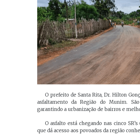
[Braide], porque nós temos
Vossa Excelência 
muito mais convergências do
fora."
que divergências, somos da
mesma geração.
PAULO V
Desembarg
FELIPE CAMARÃO
maranhens
Procurador federal de
de 2007. Oc
carreira e professor da
diretor da 
UFMA, foi presidente do
da Magistra
Procon/MA e atuou como
Maranhão 
secretários da Segep,
biênio 2017
Secma, Segov e Seduc. É
corregedor-
vice-governador do
do Maranhã
O prefeito de Santa Rita, Dr. Hilton Go
Maranhão desde 2023.
2020/2022. 
asfaltamento da Região do Munim. São 
do Tribunal
garantindo a urbanização de bairros e melho
Maranhão p
2022/2024.
O asfalto está chegando nas cinco SR’s 
que dá acesso aos povoados da região conhe