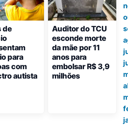
n
o
 de
Auditor do TCU
s
cio
esconde morte
a
esentam
da mãe por 11
j
io para
anos para
j
oas com
embolsar R$ 3,9
m
tro autista
milhões
a
m
f
j