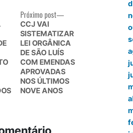
d
Próximo
Próximo post
n
or:
post:
A
CCJ VAI
o
SISTEMATIZAR
s
DE
LEI ORGÂNICA
a
DE SÃO LUÍS
TO
COM EMENDAS
j
APROVADAS
j
NOS ÚLTIMOS
m
DOS
NOVE ANOS
a
m
f
omentário