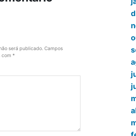
j
d
n
o
s
não será publicado.
Campos
os com
*
a
j
j
m
a
m
f