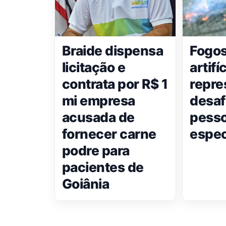
Braide dispensa
Fogos
licitação e
artifí
contrata por R$ 1
repr
mi empresa
desaf
acusada de
pess
fornecer carne
espec
podre para
pacientes de
Goiânia