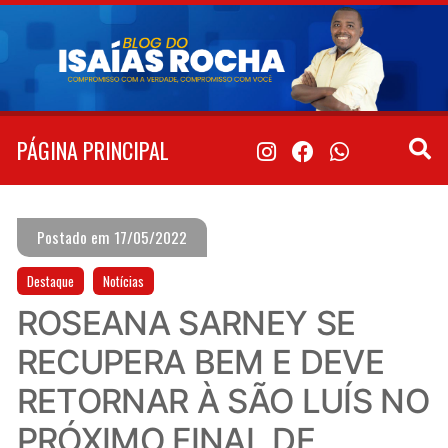
Pular
para
o
conteúdo
PÁGINA PRINCIPAL
Postado em 17/05/2022
Destaque
Notícias
ROSEANA SARNEY SE
RECUPERA BEM E DEVE
RETORNAR À SÃO LUÍS NO
PRÓXIMO FINAL DE