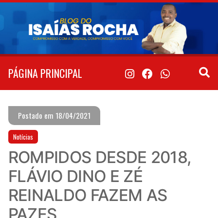
Pular
para
o
conteúdo
PÁGINA PRINCIPAL
Postado em 18/04/2021
Notícias
ROMPIDOS DESDE 2018,
FLÁVIO DINO E ZÉ
REINALDO FAZEM AS
PAZES