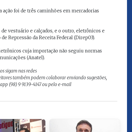
que eu estou
juízes e servidores"
a ação foi de três caminhões em mercadorias
FROZ SOBRINHO
e vestuário e calçados, e o outro, eletrônicos e
Ingressou no Ministério
ELTEN
Público Estadual em 1992,
de Repressão da Receita Federal (Direp03).
ador
onde foi Promotor de
e desde março
Justiça. Como
trônicos cuja importação não seguiu normas
upou o cargo de
desembargador exerceu a
municações (Anatel).
Escola Superior
função de corregedor geral
tura do
da Justiça do Maranhão no
(ESMAM) no
nos sigam nas redes
biênio 2022/2024. É
/2018 e de
presidente do TJMA no
Leitores também podem colaborar enviando sugestões,
geral da Justiça
biênio 2024/2026.
sapp (98) 9 9139-4147 ou pelo e-mail
o no biênio
Foi presidente
 de Justiça do
ara o Biênio