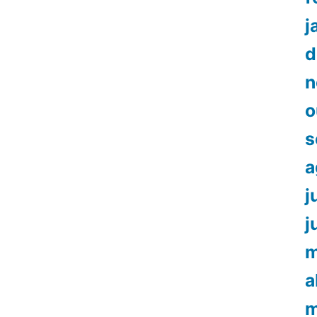
j
d
n
o
s
a
j
j
m
a
m