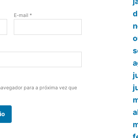
j
d
E-mail
*
n
o
s
a
j
j
navegador para a próxima vez que
m
a
m
f