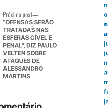
n
Próximo
Próximo post
o
or:
post:
“OFENSAS SERÃO
s
TRATADAS NAS
a
ESFERAS CÍVEL E
j
PENAL”, DIZ PAULO
VELTEN SOBRE
j
ATAQUES DE
m
ALESSANDRO
a
MARTINS
m
f
j
omentário