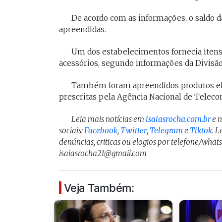
[Braide], porque nós temos
Vossa Excelência 
De acordo com as informações, o saldo d
muito mais convergências do
fora."
apreendidas.
que divergências, somos da
mesma geração.
Um dos estabelecimentos fornecia itens d
PAULO V
acessórios, segundo informações da Divisão 
Desembarg
FELIPE CAMARÃO
maranhens
Procurador federal de
Também foram apreendidos produtos ele
de 2007. Oc
carreira e professor da
prescritas pela Agência Nacional de Teleco
diretor da 
UFMA, foi presidente do
da Magistra
Procon/MA e atuou como
Maranhão 
Leia mais notícias em
isaiasrocha.com.br
e 
secretários da Segep,
biênio 2017
sociais:
Facebook
,
Twitter
,
Telegram
e
Tiktok
. 
Secma, Segov e Seduc. É
corregedor-
vice-governador do
denúncias, criticas ou elogios por telefone/what
do Maranhã
Maranhão desde 2023.
isaiasrocha21@gmail.com
2020/2022. 
do Tribunal
Maranhão p
2022/2024.
Veja Também: