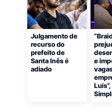
Julgamento de
“Brai
recurso do
preju
prefeito de
dese
Santa Inês é
e imp
adiado
vagas
empr
Luís”,
Simpl