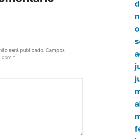
d
n
o
s
não será publicado.
Campos
a
os com
*
j
j
m
a
m
f