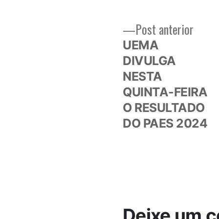
Post
Post anterior
Navegação
anteri
UEMA
de
DIVULGA
NESTA
Post
QUINTA-FEIRA
O RESULTADO
DO PAES 2024
Deixe um c