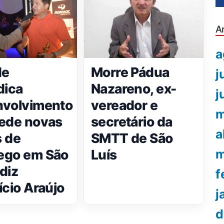
A
a
de
Morre Pádua
j
dica
Nazareno, ex-
j
nvolvimento
vereador e
m
ede novas
secretário da
a
 de
SMTT de São
ego em São
Luís
m
 diz
f
ício Araújo
j
d