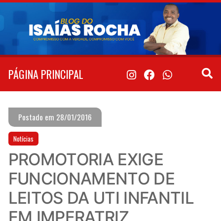
Pular
para
o
conteúdo
PÁGINA PRINCIPAL
Postado em 28/01/2016
Notícias
PROMOTORIA EXIGE
FUNCIONAMENTO DE
LEITOS DA UTI INFANTIL
EM IMPERATRIZ