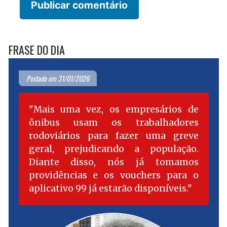
FRASE DO DIA
Postado em 31/01/2026
Mais uma vez, os empresários de
ônibus usam os trabalhadores
rodoviários para fazer uma greve
geral, prejudicando a população.
Diante disso, nós já tomamos
providências e os vouchers para o
aplicativo 99 já estarão disponíveis.