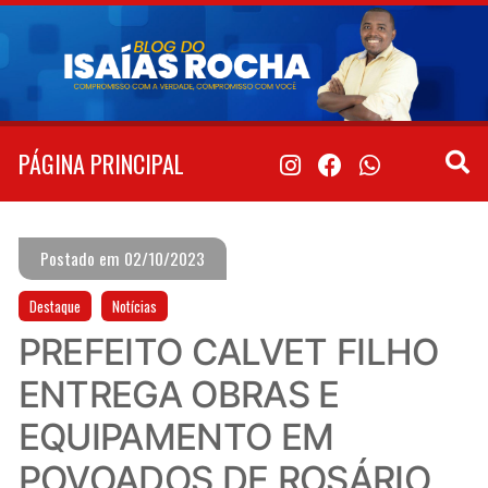
Pular
para
o
conteúdo
PÁGINA PRINCIPAL
Postado em 02/10/2023
Destaque
Notícias
PREFEITO CALVET FILHO
ENTREGA OBRAS E
EQUIPAMENTO EM
POVOADOS DE ROSÁRIO