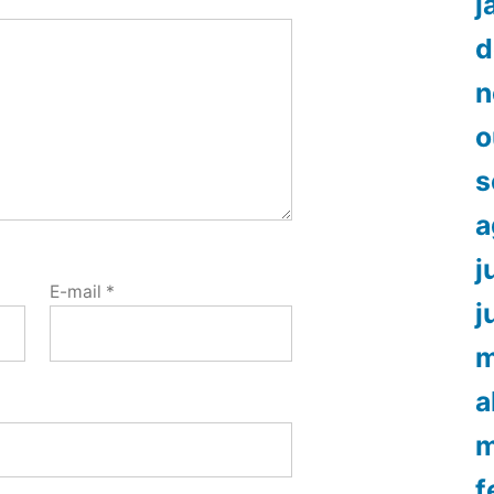
j
d
n
o
s
a
j
E-mail
*
j
m
a
m
f