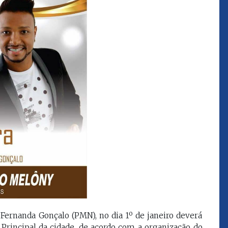
que eu estou
juízes e servidores"
FROZ SOBRINHO
Ingressou no Ministério
ELTEN
Público Estadual em 1992,
ador
onde foi Promotor de
e desde março
Justiça. Como
upou o cargo de
desembargador exerceu a
Escola Superior
função de corregedor geral
tura do
da Justiça do Maranhão no
(ESMAM) no
biênio 2022/2024. É
/2018 e de
presidente do TJMA no
geral da Justiça
biênio 2024/2026.
o no biênio
Foi presidente
 de Justiça do
ara o Biênio
, Fernanda Gonçalo (PMN), no dia 1º de janeiro deverá
Principal da cidade, de acordo com a organização do