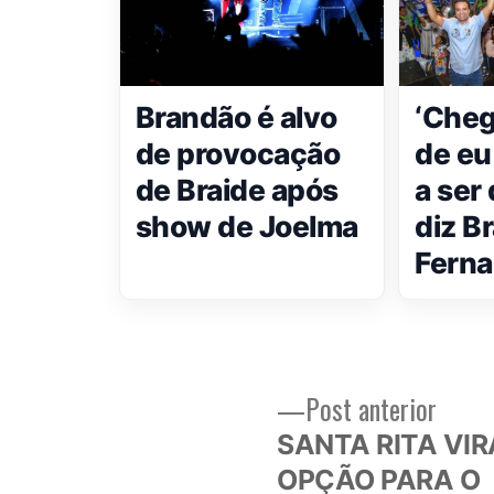
Brandão é alvo
‘Cheg
de provocação
de eu
de Braide após
a ser
show de Joelma
diz B
Fern
Post
Post anterior
Navegação
anteri
SANTA RITA VIR
de
OPÇÃO PARA O