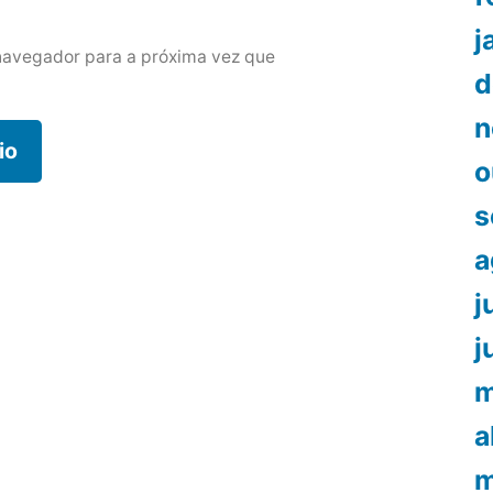
j
navegador para a próxima vez que
d
n
o
s
a
j
j
m
a
m