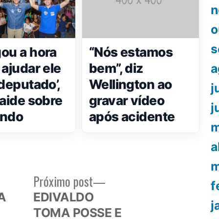
n
o
s
ou a hora
“Nós estamos
 ajudar ele
bem”, diz
a
 deputado’,
Wellington ao
j
raide sobre
gravar vídeo
j
ando
após acidente
m
a
m
Próximo
Próximo post
f
or:
post:
A
EDIVALDO
j
TOMA POSSE E