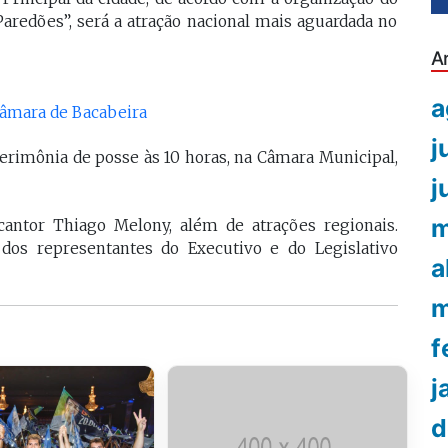
Paredões”, será a atração nacional mais aguardada no
A
a
Câmara de Bacabeira
j
erimônia de posse às 10 horas, na Câmara Municipal,
j
m
cantor Thiago Melony, além de atrações regionais.
 dos representantes do Executivo e do Legislativo
a
m
f
j
d