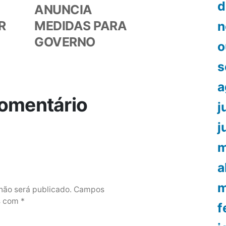
d
ANUNCIA
R
MEDIDAS PARA
n
GOVERNO
o
s
a
omentário
j
j
m
a
m
não será publicado.
Campos
os com
*
f