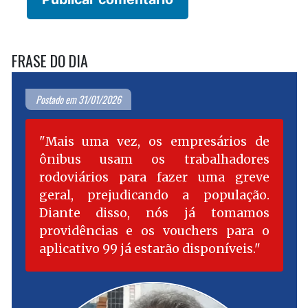
FRASE DO DIA
Postado em 31/01/2026
Mais uma vez, os empresários de
ônibus usam os trabalhadores
rodoviários para fazer uma greve
geral, prejudicando a população.
Diante disso, nós já tomamos
providências e os vouchers para o
aplicativo 99 já estarão disponíveis.