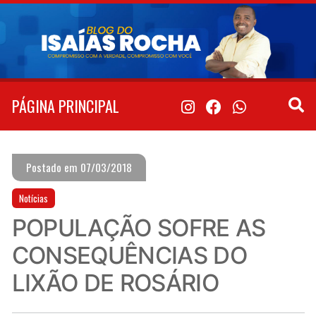
Pular
para
o
conteúdo
PÁGINA PRINCIPAL
Postado em 07/03/2018
Notícias
POPULAÇÃO SOFRE AS
CONSEQUÊNCIAS DO
LIXÃO DE ROSÁRIO