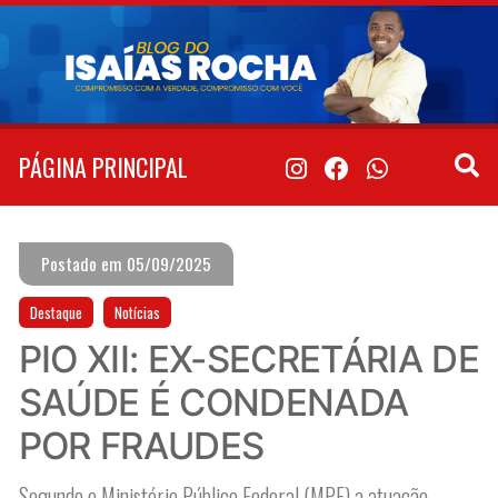
Pular
para
o
conteúdo
PÁGINA PRINCIPAL
Postado em 05/09/2025
Destaque
Notícias
PIO XII: EX-SECRETÁRIA DE
SAÚDE É CONDENADA
POR FRAUDES
Segundo o Ministério Público Federal (MPF) a atuação