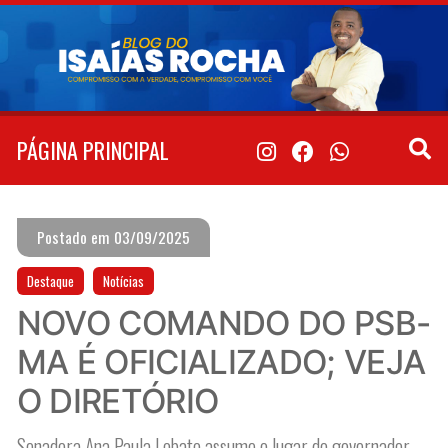
Pular
para
o
conteúdo
PÁGINA PRINCIPAL
Postado em 03/09/2025
Destaque
Notícias
NOVO COMANDO DO PSB-
MA É OFICIALIZADO; VEJA
O DIRETÓRIO
Senadora Ana Paula Lobato assume o lugar do governador