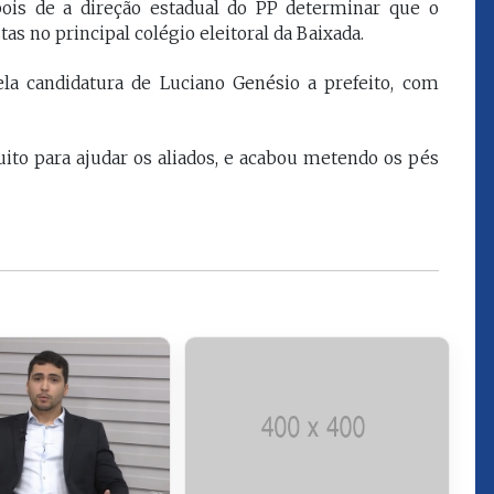
pois de a direção estadual do PP determinar que o
que eu estou
juízes e servidores"
s no principal colégio eleitoral da Baixada.
ela candidatura de Luciano Genésio a prefeito, com
FROZ SOBRINHO
Ingressou no Ministério
ELTEN
Público Estadual em 1992,
ador
uito para ajudar os aliados, e acabou metendo os pés
onde foi Promotor de
e desde março
Justiça. Como
upou o cargo de
desembargador exerceu a
Escola Superior
função de corregedor geral
tura do
da Justiça do Maranhão no
(ESMAM) no
biênio 2022/2024. É
/2018 e de
presidente do TJMA no
geral da Justiça
biênio 2024/2026.
o no biênio
Foi presidente
 de Justiça do
ara o Biênio