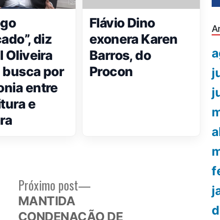
ogo
Flávio Dino
A
ado”, diz
exonera Karen
a
 Oliveira
Barros, do
 busca por
Procon
j
nia entre
j
itura e
m
ra
a
m
f
Próximo
Próximo post
j
or:
post:
MANTIDA
d
CONDENAÇÃO DE