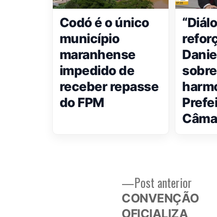
Codó é o único
“Diál
município
reforç
maranhense
Daniel
impedido de
sobre
receber repasse
harmo
do FPM
Prefe
Câma
Post
Post anterior
Navegação
anteri
CONVENÇÃO
de
OFICIALIZA