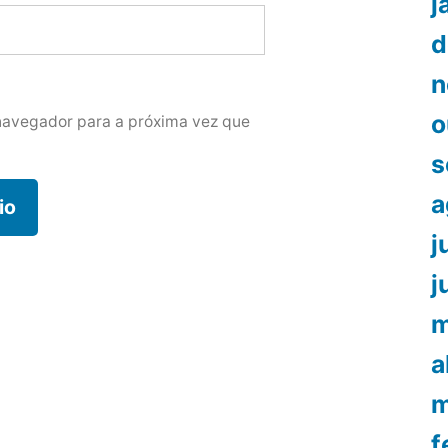
j
d
n
o
navegador para a próxima vez que
s
a
j
j
m
a
m
f