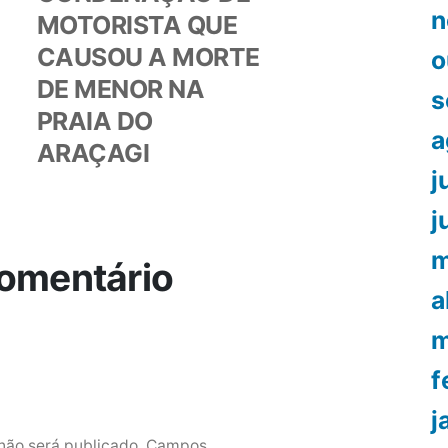
n
MOTORISTA QUE
CAUSOU A MORTE
o
DE MENOR NA
s
PRAIA DO
a
ARAÇAGI
j
j
m
omentário
a
m
f
j
não será publicado.
Campos