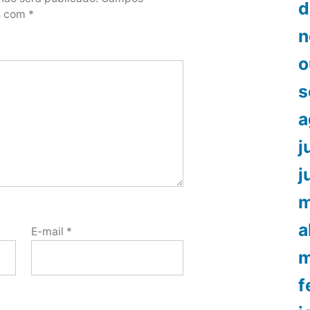
d
os com
*
n
o
s
a
j
j
m
a
E-mail
*
m
f