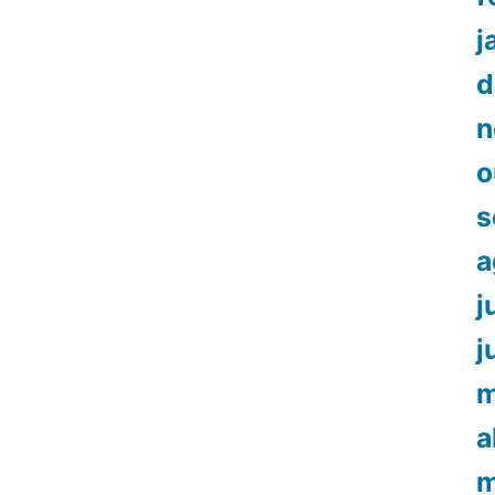
j
d
n
o
s
a
j
j
m
a
m