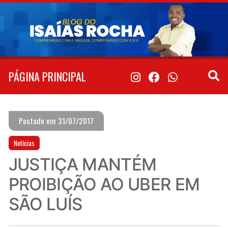
Pular
para
o
conteúdo
PÁGINA PRINCIPAL
Postado em 31/07/2017
Notícias
JUSTIÇA MANTÉM
PROIBIÇÃO AO UBER EM
SÃO LUÍS