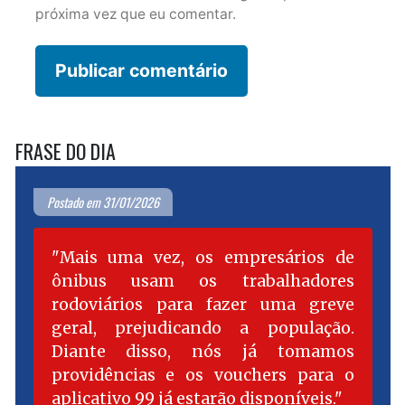
próxima vez que eu comentar.
FRASE DO DIA
Postado em 31/01/2026
Mais uma vez, os empresários de
ônibus usam os trabalhadores
rodoviários para fazer uma greve
geral, prejudicando a população.
Diante disso, nós já tomamos
providências e os vouchers para o
aplicativo 99 já estarão disponíveis.