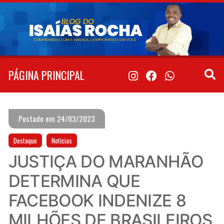
Pular
para
o
conteúdo
PÁGINA PRINCIPAL
Postado em 24/03/2023
Destaque
Notícias
JUSTIÇA DO MARANHÃO
DETERMINA QUE
FACEBOOK INDENIZE 8
MILHÕES DE BRASILEIROS