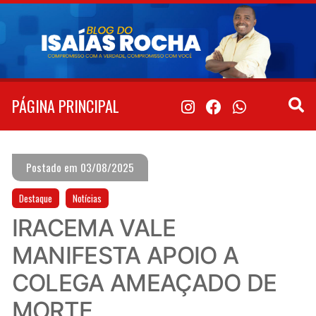
Pular
para
o
conteúdo
PÁGINA PRINCIPAL
Postado em 03/08/2025
Destaque
Notícias
IRACEMA VALE
MANIFESTA APOIO A
COLEGA AMEAÇADO DE
MORTE