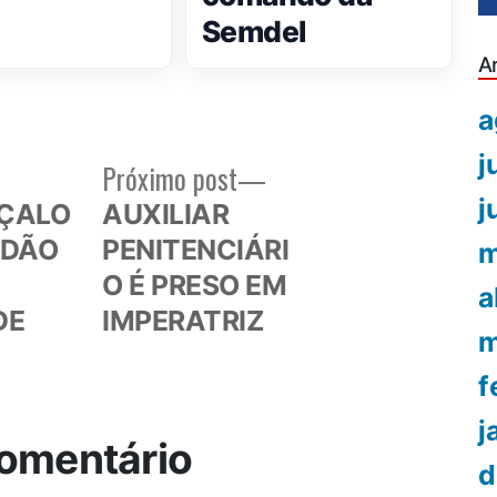
Semdel
A
a
j
Próximo
Próximo post
or:
post:
j
ÇALO
AUXILIAR
IDÃO
PENITENCIÁRI
m
O É PRESO EM
a
DE
IMPERATRIZ
m
f
j
omentário
d