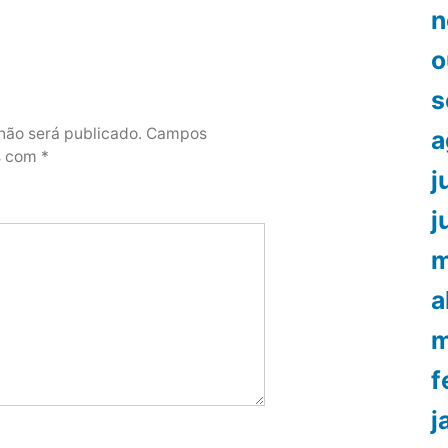
n
o
s
não será publicado.
Campos
a
os com
*
j
j
m
a
m
f
j