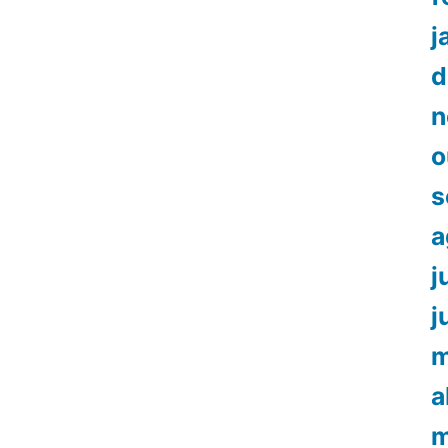
j
d
n
o
s
a
j
j
m
a
m