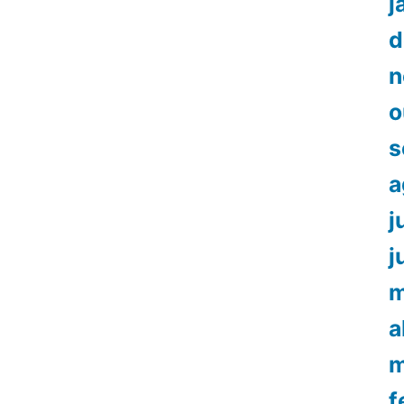
j
d
n
o
s
a
j
j
m
a
m
f