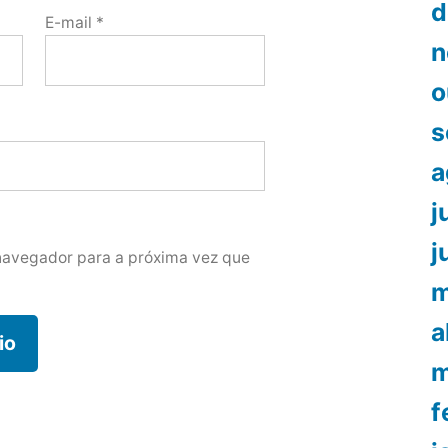
d
E-mail
*
n
o
s
a
j
j
navegador para a próxima vez que
m
a
m
f