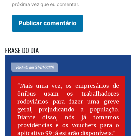
próxima vez que eu comentar.
FRASE DO DIA
Postado em 31/01/2026
Mais uma vez, os empresários de
ônibus usam os trabalhadores
rodoviários para fazer uma greve
geral, prejudicando a população.
Diante disso, nós já tomamos
providências e os vouchers para o
aplicativo 99 já estarão disponíveis.