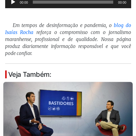
Tocador
00:00
00:00
de
áudio
Em tempos de desinformação e pandemia, o
blog do
Isaías Rocha
reforça o compromisso com o jornalismo
maranhense, profissional e de qualidade. Nossa página
produz diariamente informação responsável e que você
pode confiar.
Veja Também: