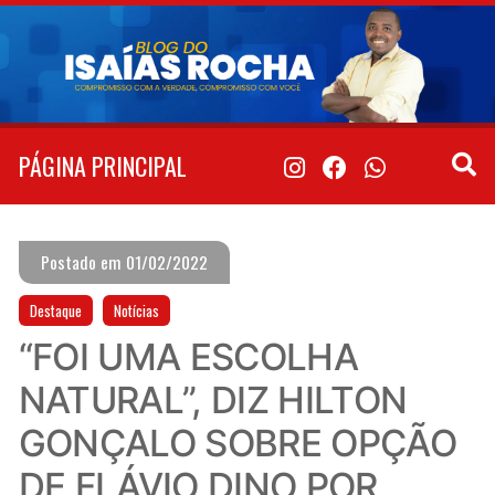
Pular
para
o
conteúdo
PÁGINA PRINCIPAL
Postado em 01/02/2022
Destaque
Notícias
“FOI UMA ESCOLHA
NATURAL”, DIZ HILTON
GONÇALO SOBRE OPÇÃO
DE FLÁVIO DINO POR