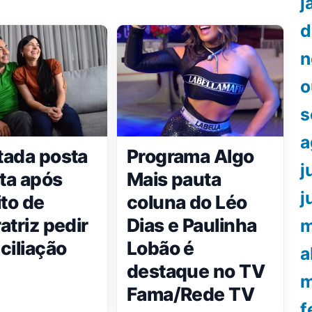
j
d
n
o
s
a
ada posta
Programa Algo
j
eta após
Mais pauta
j
ito de
coluna do Léo
atriz pedir
Dias e Paulinha
m
ciliação
Lobão é
a
destaque no TV
m
Fama/Rede TV
f