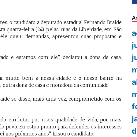
A
s, o candidato a deputado estadual Fernando Braide
a quarta-feira (24), pelas ruas da Liberdade, em São
a
 ele ouviu demandas, apresentou suas propostas e
j
j
ado e estamos com ele”, declarou a dona de casa,
m
ar muito bem a nossa cidade e o nosso bairro na
a
, outra dona de casa e moradora da comunidade.
m
Braide se disse, mais uma vez, comprometido com os
f
j
o em lutar por mais qualidade de vida, por mais
 povo. Eu estou pronto para defender os interesses
d
i nos próximos anos”, frisou o candidato.