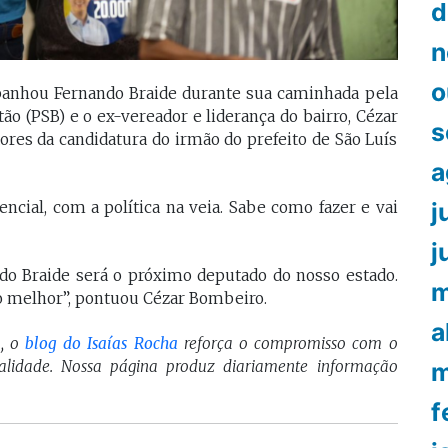
d
n
o
panhou Fernando Braide durante sua caminhada pela
o (PSB) e o ex-vereador e liderança do bairro, Cézar
s
res da candidatura do irmão do prefeito de São Luís
a
j
ial, com a política na veia. Sabe como fazer e vai
j
do Braide será o próximo deputado do nosso estado.
m
 melhor”, pontuou Cézar Bombeiro.
a
a, o
blog do Isaías Rocha
reforça o compromisso com o
m
ualidade. Nossa página produz diariamente informação
f