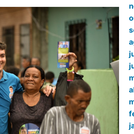
n
o
s
a
j
j
m
a
m
f
j