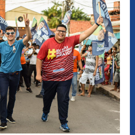
que eu estou
juízes e servidores"
FROZ SOBRINHO
Ingressou no Ministério
ELTEN
Público Estadual em 1992,
ador
onde foi Promotor de
e desde março
Justiça. Como
upou o cargo de
desembargador exerceu a
Escola Superior
função de corregedor geral
tura do
da Justiça do Maranhão no
(ESMAM) no
biênio 2022/2024. É
/2018 e de
presidente do TJMA no
geral da Justiça
biênio 2024/2026.
o no biênio
Foi presidente
 de Justiça do
ara o Biênio