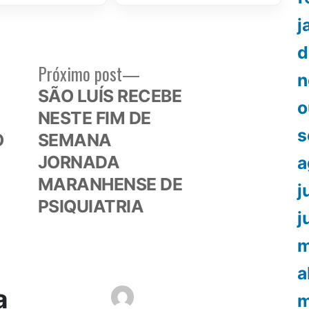
j
d
Próximo
Próximo post
n
or:
post:
SÃO LUÍS RECEBE
o
NESTE FIM DE
s
O
SEMANA
JORNADA
a
MARANHENSE DE
j
PSIQUIATRIA
j
m
a
a
m