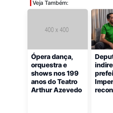
Veja Também:
Ópera dança,
Deput
orquestra e
indir
shows nos 199
prefe
anos do Teatro
Imper
Arthur Azevedo
recon