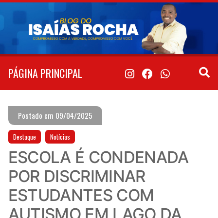
Pular
para
o
conteúdo
PÁGINA PRINCIPAL
Postado em 09/04/2025
Destaque
Notícias
ESCOLA É CONDENADA
POR DISCRIMINAR
ESTUDANTES COM
AUTISMO EM LAGO DA