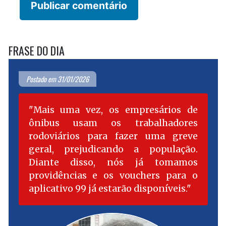
FRASE DO DIA
Postado em 31/01/2026
Mais uma vez, os empresários de
ônibus usam os trabalhadores
rodoviários para fazer uma greve
geral, prejudicando a população.
Diante disso, nós já tomamos
providências e os vouchers para o
aplicativo 99 já estarão disponíveis.