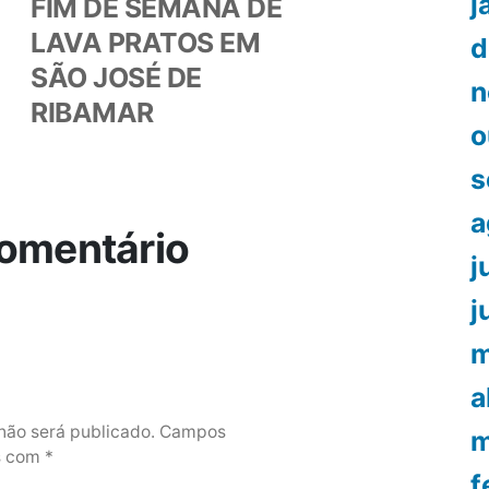
or:
post:
j
FIM DE SEMANA DE
LAVA PRATOS EM
d
SÃO JOSÉ DE
n
RIBAMAR
o
s
a
omentário
j
j
m
a
não será publicado.
Campos
m
os com
*
f