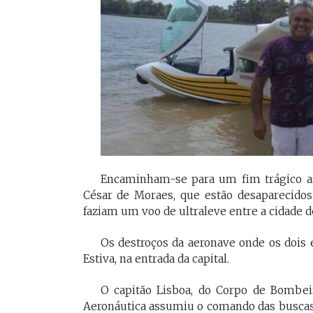
[Braide], porque nós temos
Vossa Excelência 
muito mais convergências do
fora."
que divergências, somos da
mesma geração.
PAULO V
Desembarg
FELIPE CAMARÃO
maranhens
Procurador federal de
de 2007. Oc
carreira e professor da
diretor da 
UFMA, foi presidente do
da Magistra
Procon/MA e atuou como
Maranhão 
secretários da Segep,
biênio 2017
Encaminham-se para um fim trágico as 
Secma, Segov e Seduc. É
corregedor-
César de Moraes, que estão desaparecidos 
vice-governador do
do Maranhã
faziam um voo de ultraleve entre a cidade de
Maranhão desde 2023.
2020/2022. 
do Tribunal
Os destroços da aeronave onde os doi
Maranhão p
2022/2024.
Estiva, na entrada da capital.
O capitão Lisboa, do Corpo de Bombei
Aeronáutica assumiu o comando das buscas 