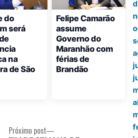
d
n
e do
Felipe Camarão
m será
assume
o
de
Governo do
s
ncia
Maranhão com
a
ca na
férias de
j
a de São
Brandão
j
m
a
m
f
Próximo
Próximo post