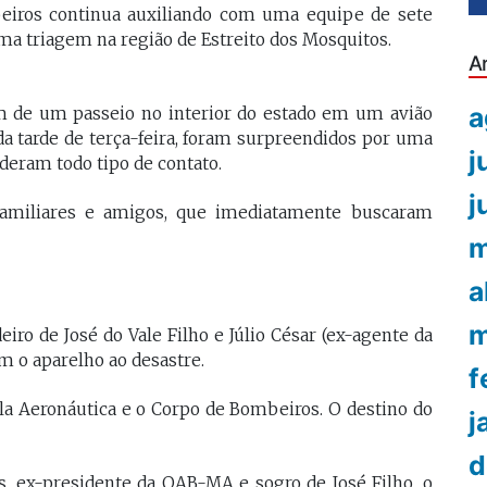
eiros continua auxiliando com uma equipe de sete
a triagem na região de Estreito dos Mosquitos.
A
a
vam de um passeio no interior do estado em um avião
 da tarde de terça-feira, foram surpreendidos por uma
j
rderam todo tipo de contato.
j
amiliares e amigos, que imediatamente buscaram
m
a
m
iro de José do Vale Filho e Júlio César (ex-agente da
m o aparelho ao desastre.
f
ela Aeronáutica e o Corpo de Bombeiros. O destino do
j
d
 ex-presidente da OAB-MA e sogro de José Filho, o