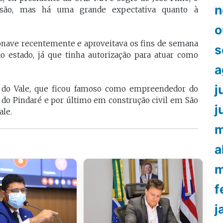
n
nsão, mas há uma grande expectativa quanto à
o
ronave recentemente e aproveitava os fins de semana
s
do estado, já que tinha autorização para atuar como
a
j
 do Vale, que ficou famoso como empreendedor do
 do Pindaré e por último em construção civil em São
j
le.
m
a
m
f
j