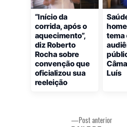
“Início da
Saúd
corrida, após o
home
aquecimento”,
tema 
diz Roberto
audiê
Rocha sobre
públi
convenção que
Câmar
oficializou sua
Luís
reeleição
Post
Post anterior
Navegação