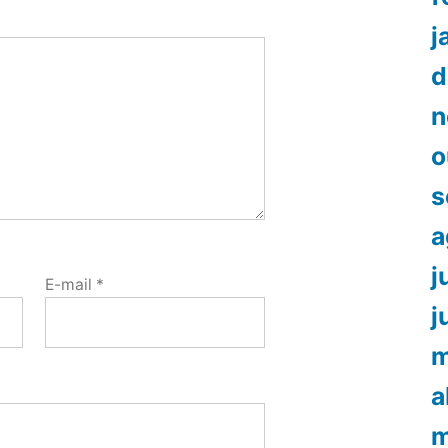
j
d
n
o
s
a
j
E-mail
*
j
m
a
m