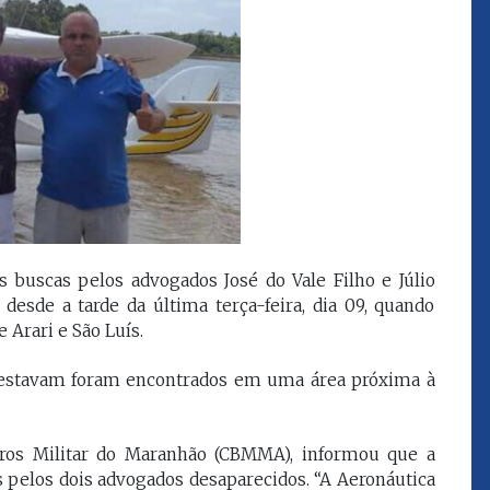
que eu estou
juízes e servidores"
FROZ SOBRINHO
Ingressou no Ministério
ELTEN
Público Estadual em 1992,
ador
onde foi Promotor de
e desde março
Justiça. Como
upou o cargo de
desembargador exerceu a
Escola Superior
função de corregedor geral
tura do
da Justiça do Maranhão no
(ESMAM) no
biênio 2022/2024. É
/2018 e de
buscas pelos advogados José do Vale Filho e Júlio
presidente do TJMA no
geral da Justiça
biênio 2024/2026.
desde a tarde da última terça-feira, dia 09, quando
o no biênio
 Arari e São Luís.
Foi presidente
 de Justiça do
s estavam foram encontrados em uma área próxima à
ara o Biênio
ros Militar do Maranhão (CBMMA), informou que a
pelos dois advogados desaparecidos. “A Aeronáutica