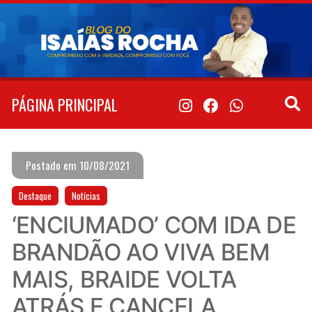
Pular
para
o
conteúdo
PÁGINA PRINCIPAL
Postado em 10/08/2021
Destaque
Notícias
‘ENCIUMADO’ COM IDA DE
BRANDÃO AO VIVA BEM
MAIS, BRAIDE VOLTA
ATRÁS E CANCELA