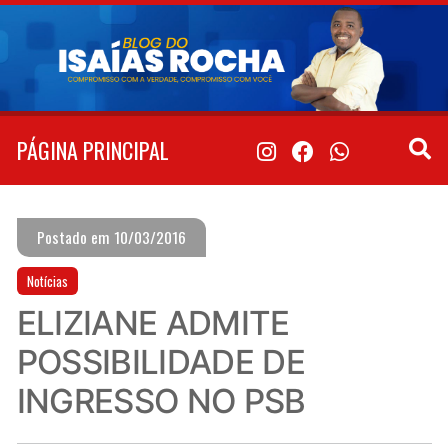
Pular
para
o
conteúdo
PÁGINA PRINCIPAL
Postado em 10/03/2016
Notícias
ELIZIANE ADMITE
POSSIBILIDADE DE
INGRESSO NO PSB