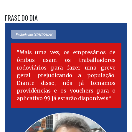
FRASE DO DIA
Postado em 31/01/2026
Mais uma vez, os empresários de
ônibus usam os trabalhadores
rodoviários para fazer uma greve
geral, prejudicando a população.
Diante disso, nós já tomamos
providências e os vouchers para o
aplicativo 99 já estarão disponíveis.