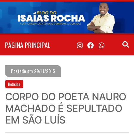
Pular
para
o
conteúdo
PÁGINA PRINCIPAL
Postado em 29/11/2015
Notícias
CORPO DO POETA NAURO
MACHADO É SEPULTADO
EM SÃO LUÍS