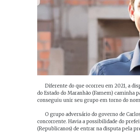
[Braide], porque nós temos
Vossa Excelência 
muito mais convergências do
fora."
que divergências, somos da
mesma geração.
PAULO V
Desembarg
FELIPE CAMARÃO
maranhens
Procurador federal de
de 2007. Oc
carreira e professor da
diretor da 
UFMA, foi presidente do
da Magistra
Procon/MA e atuou como
Maranhão 
secretários da Segep,
biênio 2017
Secma, Segov e Seduc. É
corregedor-
Diferente do que ocorreu em 2021, a dis
vice-governador do
do Maranhã
do Estado do Maranhão (Famem) caminha par
Maranhão desde 2023.
2020/2022. 
conseguiu unir seu grupo em torno do nome 
do Tribunal
Maranhão p
O grupo adversário do governo de Carlo
2022/2024.
concorrente. Havia a possibilidade do prefe
(Republicanos) de entrar na disputa pela pr