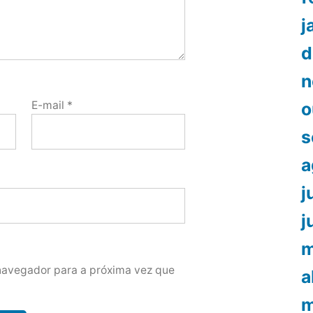
j
d
n
o
E-mail
*
s
a
j
j
m
navegador para a próxima vez que
a
m