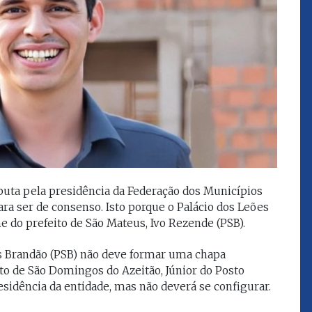
que eu estou
juízes e servidores"
FROZ SOBRINHO
Ingressou no Ministério
ELTEN
Público Estadual em 1992,
ador
onde foi Promotor de
e desde março
Justiça. Como
upou o cargo de
desembargador exerceu a
Escola Superior
função de corregedor geral
tura do
da Justiça do Maranhão no
(ESMAM) no
biênio 2022/2024. É
/2018 e de
presidente do TJMA no
geral da Justiça
puta pela presidência da Federação dos Municípios
biênio 2024/2026.
o no biênio
a ser de consenso. Isto porque o Palácio dos Leões
Foi presidente
do prefeito de São Mateus, Ivo Rezende (PSB).
 de Justiça do
ara o Biênio
s Brandão (PSB) não deve formar uma chapa
ito de São Domingos do Azeitão, Júnior do Posto
esidência da entidade, mas não deverá se configurar.