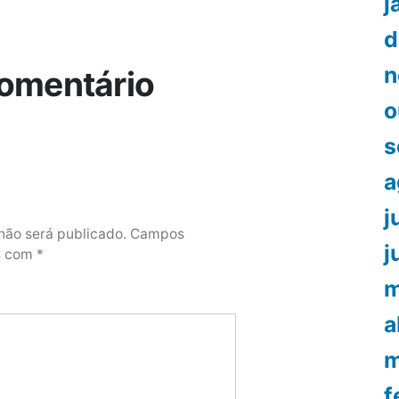
j
d
n
omentário
o
s
a
j
não será publicado.
Campos
j
os com
*
m
a
m
f