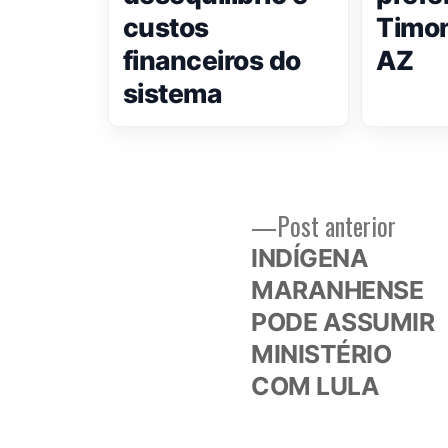
custos
Timon
financeiros do
AZ
sistema
Post
Post anterior
Navegação
anteri
INDÍGENA
de
MARANHENSE
PODE ASSUMIR
Post
MINISTÉRIO
COM LULA