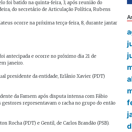
o foi batido na quinta-feira, 3, após reunião do
deira, do secretário de Articulação Política, Rubens
A
teus ocorre na próxima terça-feira, 8, durante jantar
a
j
j
oi antecipada e ocorre no próximo dia 21 de
em janeiro.
m
ual presidente da entidade, Erlânio Xavier (PDT)
a
m
sidente da Famem após disputa intensa com Fábio
f
dois gestores representavam o racha no grupo do então
j
on Rocha (PDT) e Gentil, de Carlos Brandão (PSB).
d