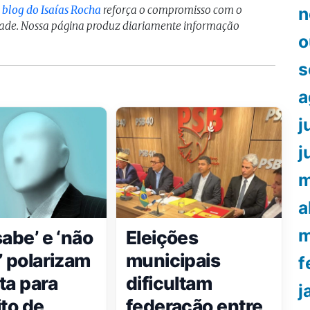
o
blog do Isaías Rocha
reforça o compromisso com o
n
idade. Nossa página produz diariamente informação
o
s
a
j
j
m
a
m
sabe’ e ‘não
Eleições
’ polarizam
municipais
f
ta para
dificultam
j
ito de
federação entre