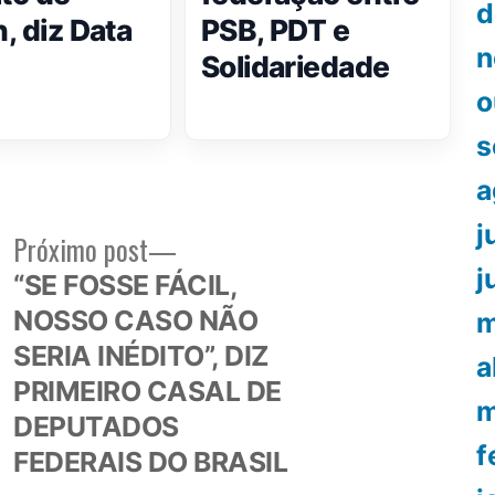
d
, diz Data
PSB, PDT e
n
Solidariedade
o
s
a
j
Próximo
Próximo post
or:
post:
j
“SE FOSSE FÁCIL,
NOSSO CASO NÃO
m
SERIA INÉDITO”, DIZ
a
PRIMEIRO CASAL DE
m
DEPUTADOS
f
FEDERAIS DO BRASIL