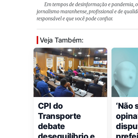
Em tempos de desinformação e pandemia, 
jornalismo maranhense, profissional e de qual
responsável e que você pode confiar.
Veja Também:
CPI do
‘Não 
Transporte
opina
debate
dispu
desequilíbrio e
prefe