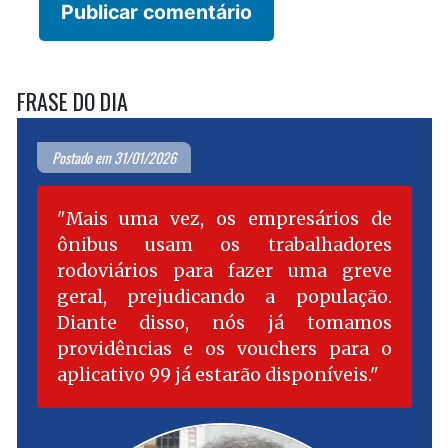
FRASE DO DIA
Postado em 31/01/2026
Mais uma vez, os empresários de
ônibus usam os trabalhadores
rodoviários para fazer uma greve
geral, prejudicando a população.
Diante disso, nós já tomamos
providências e os vouchers para o
aplicativo 99 já estarão disponíveis.