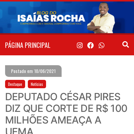
Pular
para
o
conteúdo
PÁGINA PRINCIPAL
Postado em 10/06/2021
Destaque
Notícias
DEPUTADO CÉSAR PIRES
DIZ QUE CORTE DE R$ 100
MILHÕES AMEAÇA A
UEMA