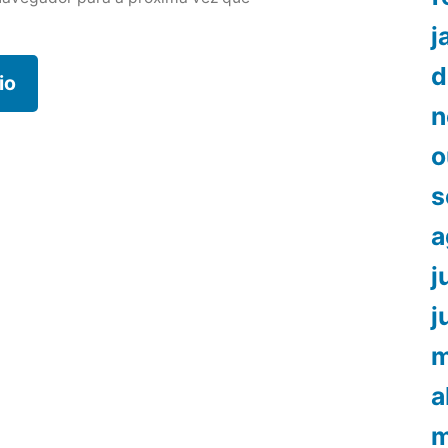
j
d
n
o
s
a
j
j
m
a
m