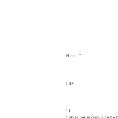
Nome
*
Site
Salvar meus dados neste 