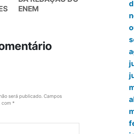
d
ES
ENEM
n
o
s
omentário
a
j
j
m
não será publicado.
Campos
a
os com
*
m
f