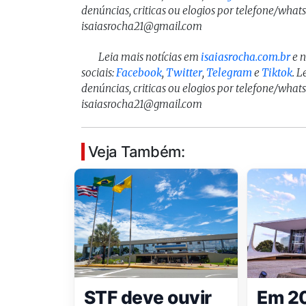
denúncias, criticas ou elogios por telefone/what
isaiasrocha21@gmail.com
Leia mais notícias em
isaiasrocha.com.br
e 
sociais:
Facebook
,
Twitter
,
Telegram
e
Tiktok
. 
denúncias, criticas ou elogios por telefone/what
isaiasrocha21@gmail.com
Veja Também:
STF deve ouvir
Em 2