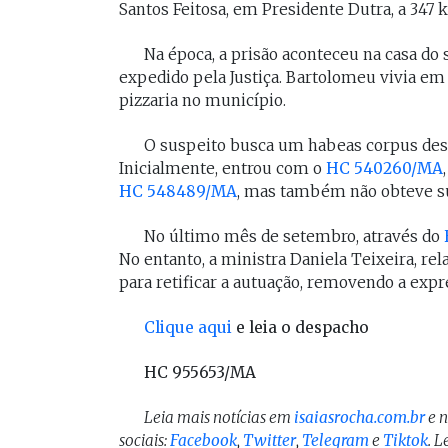
Santos Feitosa, em Presidente Dutra, a 347 
[Braide], porque nós temos
Vossa Excelência 
muito mais convergências do
fora."
Na época, a prisão aconteceu na casa 
que divergências, somos da
expedido pela Justiça. Bartolomeu vivia em
mesma geração.
pizzaria no município.
PAULO V
Desembarg
O suspeito busca um habeas corpus desde
FELIPE CAMARÃO
maranhens
Inicialmente, entrou com o
HC 540260/MA
Procurador federal de
de 2007. Oc
carreira e professor da
HC 548489/MA
, mas também não obteve s
diretor da 
UFMA, foi presidente do
da Magistra
Procon/MA e atuou como
Maranhão 
No último mês de setembro, através do
secretários da Segep,
biênio 2017
No entanto, a ministra Daniela Teixeira, re
Secma, Segov e Seduc. É
corregedor-
para retificar a autuação, removendo a expr
vice-governador do
do Maranhã
Maranhão desde 2023.
2020/2022. 
Clique aqui
e leia o despacho
do Tribunal
Maranhão p
2022/2024.
HC 955653/MA
Leia mais notícias em
isaiasrocha.com.br
e 
sociais:
Facebook
,
Twitter
,
Telegram
e
Tiktok
. 