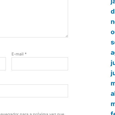
j
d
n
o
s
a
E-mail
*
j
j
m
a
m
f
navegador para a próxima vez que