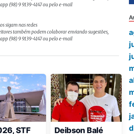
sapp (98) 9 9139-4147 ou pelo e-mail
A
nos sigam nas redes
a
Leitores também podem colaborar enviando sugestões,
sapp (98) 9 9139-4147 ou pelo e-mail
j
j
m
a
m
f
j
d
026, STF
Deibson Balé