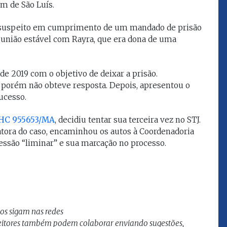
km de São Luís.
que eu estou
juízes e servidores"
do suspeito em cumprimento de um mandado de prisão
 união estável com Rayra, que era dona de uma
FROZ SOBRINHO
Ingressou no Ministério
ELTEN
Público Estadual em 1992,
ador
 2019 com o objetivo de deixar a prisão.
onde foi Promotor de
e desde março
Justiça. Como
, porém não obteve resposta. Depois, apresentou o
upou o cargo de
desembargador exerceu a
ucesso.
Escola Superior
função de corregedor geral
tura do
da Justiça do Maranhão no
(ESMAM) no
HC 955653/MA
, decidiu tentar sua terceira vez no STJ.
biênio 2022/2024. É
/2018 e de
latora do caso, encaminhou os autos à Coordenadoria
presidente do TJMA no
geral da Justiça
biênio 2024/2026.
essão “liminar” e sua marcação no processo.
o no biênio
Foi presidente
 de Justiça do
ara o Biênio
nos sigam nas redes
Leitores também podem colaborar enviando sugestões,