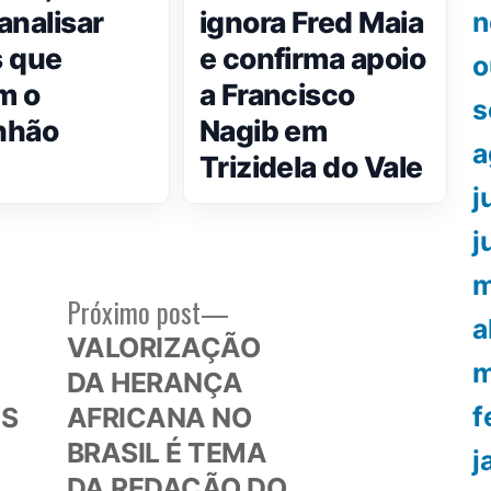
analisar
ignora Fred Maia
n
 que
e confirma apoio
o
m o
a Francisco
s
nhão
Nagib em
a
Trizidela do Vale
j
j
m
Próximo
Próximo post
a
or:
post:
VALORIZAÇÃO
m
DA HERANÇA
f
IS
AFRICANA NO
BRASIL É TEMA
j
DA REDAÇÃO DO