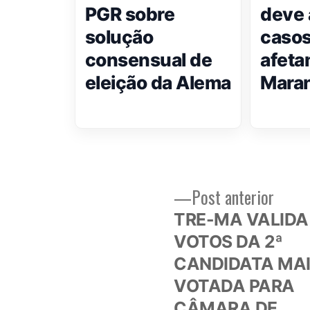
PGR sobre
deve 
solução
casos
consensual de
afeta
eleição da Alema
Mara
Post
Post anterior
Navegação
anteri
TRE-MA VALIDA
de
VOTOS DA 2ª
CANDIDATA MA
Post
VOTADA PARA
CÂMARA DE