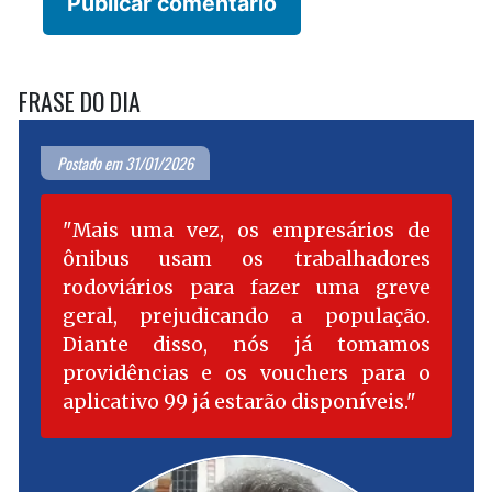
FRASE DO DIA
Postado em 31/01/2026
Mais uma vez, os empresários de
ônibus usam os trabalhadores
rodoviários para fazer uma greve
geral, prejudicando a população.
Diante disso, nós já tomamos
providências e os vouchers para o
aplicativo 99 já estarão disponíveis.