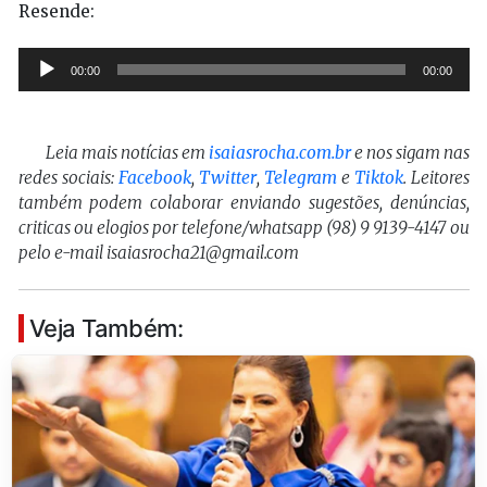
Resende:
Tocador
00:00
00:00
de
áudio
Leia mais notícias em
isaiasrocha.com.br
e nos sigam nas
redes sociais:
Facebook
,
Twitter
,
Telegram
e
Tiktok
. Leitores
também podem colaborar enviando sugestões, denúncias,
criticas ou elogios por telefone/whatsapp (98) 9 9139-4147 ou
pelo e-mail isaiasrocha21@gmail.com
Veja Também: