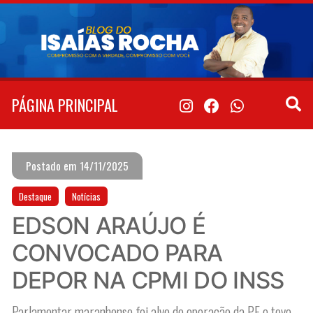
Pular
para
o
conteúdo
PÁGINA PRINCIPAL
Postado em 14/11/2025
Destaque
Notícias
EDSON ARAÚJO É
CONVOCADO PARA
DEPOR NA CPMI DO INSS
Parlamentar maranhense foi alvo de operação da PF e teve