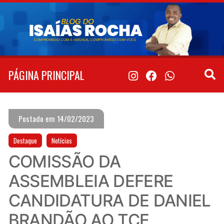
Pular
para
o
conteúdo
PÁGINA PRINCIPAL
Postado em 14/02/2023
Destaque
Notícias
COMISSÃO DA
ASSEMBLEIA DEFERE
CANDIDATURA DE DANIEL
BRANDÃO AO TCE