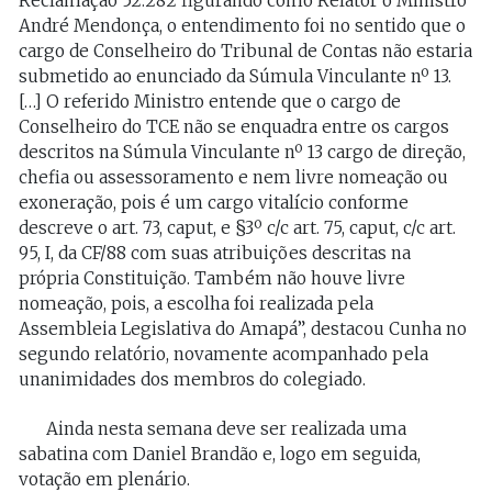
Reclamação 52.282 figurando como Relator o Ministro
André Mendonça, o entendimento foi no sentido que o
cargo de Conselheiro do Tribunal de Contas não estaria
submetido ao enunciado da Súmula Vinculante nº 13.
[…] O referido Ministro entende que o cargo de
Conselheiro do TCE não se enquadra entre os cargos
descritos na Súmula Vinculante nº 13 cargo de direção,
chefia ou assessoramento e nem livre nomeação ou
exoneração, pois é um cargo vitalício conforme
descreve o art. 73, caput, e §3º c/c art. 75, caput, c/c art.
95, I, da CF/88 com suas atribuições descritas na
própria Constituição. Também não houve livre
nomeação, pois, a escolha foi realizada pela
Assembleia Legislativa do Amapá”, destacou Cunha no
segundo relatório, novamente acompanhado pela
unanimidades dos membros do colegiado.
Ainda nesta semana deve ser realizada uma
sabatina com Daniel Brandão e, logo em seguida,
votação em plenário.