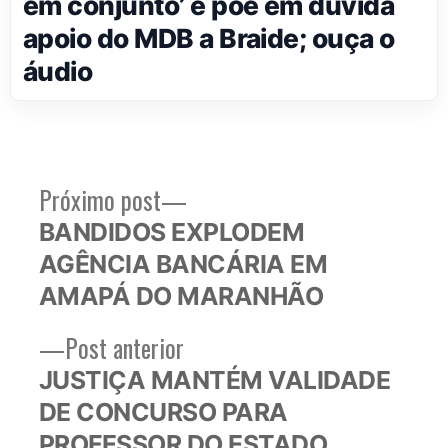
em conjunto’ e põe em dúvida
apoio do MDB a Braide; ouça o
áudio
Próximo
Próximo post
Navegação
post:
BANDIDOS EXPLODEM
de
AGÊNCIA BANCÁRIA EM
Post
AMAPÁ DO MARANHÃO
Post
Post anterior
anterior:
JUSTIÇA MANTÉM VALIDADE
DE CONCURSO PARA
PROFESSOR DO ESTADO