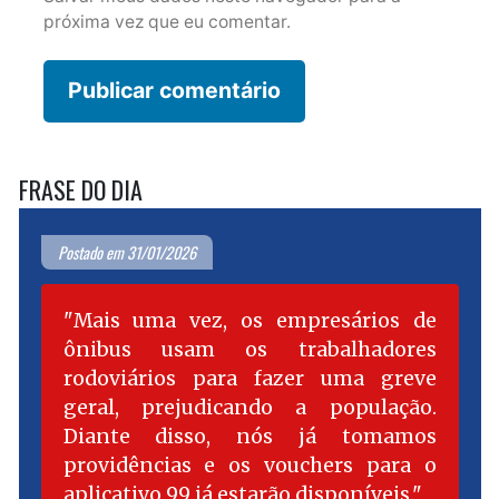
próxima vez que eu comentar.
FRASE DO DIA
Postado em 31/01/2026
Mais uma vez, os empresários de
ônibus usam os trabalhadores
rodoviários para fazer uma greve
geral, prejudicando a população.
Diante disso, nós já tomamos
providências e os vouchers para o
aplicativo 99 já estarão disponíveis.