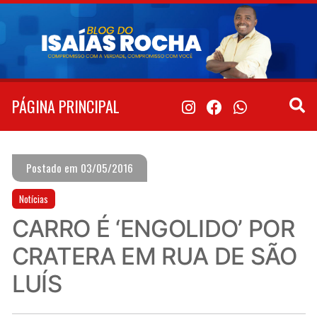
Pular
para
o
conteúdo
PÁGINA PRINCIPAL
Postado em 03/05/2016
Notícias
CARRO É ‘ENGOLIDO’ POR
CRATERA EM RUA DE SÃO
LUÍS