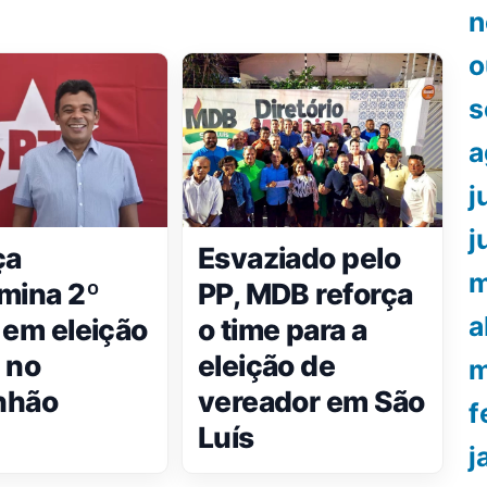
n
o
s
a
j
j
ça
Esvaziado pelo
m
mina 2º
PP, MDB reforça
a
 em eleição
o time para a
 no
eleição de
m
nhão
vereador em São
f
Luís
j