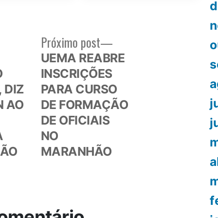
d
n
Próximo
Próximo post
o
or:
post:
UEMA REABRE
s
O
INSCRIÇÕES
a
 DIZ
PARA CURSO
j
N AO
DE FORMAÇÃO
DE OFICIAIS
j
A
NO
m
SÃO
MARANHÃO
a
m
f
omentário