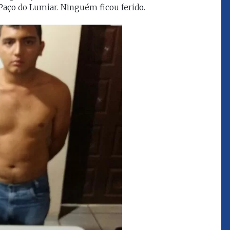
Paço do Lumiar. Ninguém ficou ferido.
que eu estou
juízes e servidores"
FROZ SOBRINHO
Ingressou no Ministério
ELTEN
Público Estadual em 1992,
ador
onde foi Promotor de
e desde março
Justiça. Como
upou o cargo de
desembargador exerceu a
Escola Superior
função de corregedor geral
tura do
da Justiça do Maranhão no
(ESMAM) no
biênio 2022/2024. É
/2018 e de
presidente do TJMA no
geral da Justiça
biênio 2024/2026.
o no biênio
Foi presidente
 de Justiça do
ara o Biênio