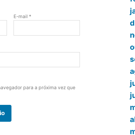
j
E-mail
*
d
n
o
s
a
j
navegador para a próxima vez que
j
m
a
m