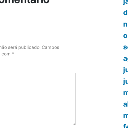
j
d
n
o
s
não será publicado.
Campos
os com
*
a
j
j
m
a
m
f