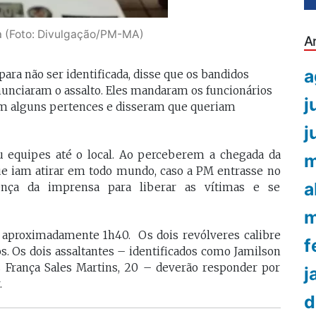
ia (Foto: Divulgação/PM-MA)
A
a
ara não ser identificada, disse que os bandidos
nunciaram o assalto. Eles mandaram os funcionários
j
am alguns pertences e disseram que queriam
j
u equipes até o local. Ao perceberem a chegada da
m
que iam atirar em todo mundo, caso a PM entrasse no
a
ença da imprensa para liberar as vítimas e se
m
 aproximadamente 1h40. Os dois revólveres calibre
f
. Os dois assaltantes – identificados como Jamilson
s França Sales Martins, 20 – deverão responder por
j
.
d