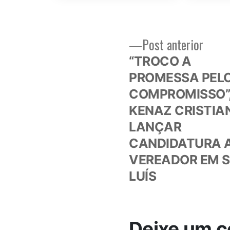
Post
Post anterior
Navegação
anteri
“TROCO A
de
PROMESSA PEL
COMPROMISSO”,
Post
KENAZ CRISTIA
LANÇAR
CANDIDATURA 
VEREADOR EM 
LUÍS
Deixe um c