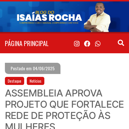
Pular
para
o
conteúdo
PÁGINA PRINCIPAL
Postado em 04/06/2025
Destaque
Notícias
ASSEMBLEIA APROVA
PROJETO QUE FORTALECE
REDE DE PROTEÇÃO ÀS
MULHERES