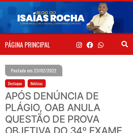
Pular
para
o
conteúdo
PÁGINA PRINCIPAL
Postado em 23/02/2022
Destaque
Notícias
APÓS DENÚNCIA DE
PLÁGIO, OAB ANULA
QUESTÃO DE PROVA
OBJETIVA DO 34º EXAME