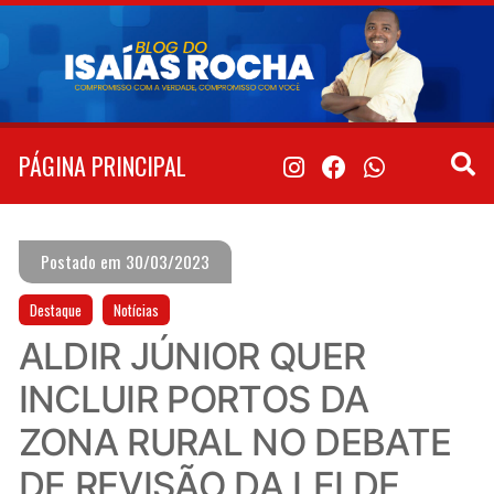
Pular
para
o
conteúdo
PÁGINA PRINCIPAL
Postado em 30/03/2023
Destaque
Notícias
ALDIR JÚNIOR QUER
INCLUIR PORTOS DA
ZONA RURAL NO DEBATE
DE REVISÃO DA LEI DE