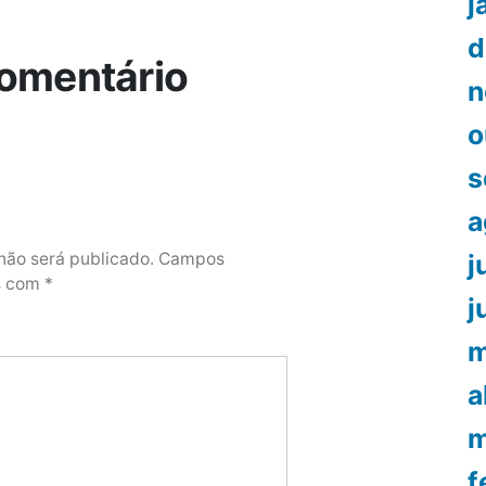
j
d
omentário
n
o
s
a
j
não será publicado.
Campos
os com
*
j
m
a
m
f