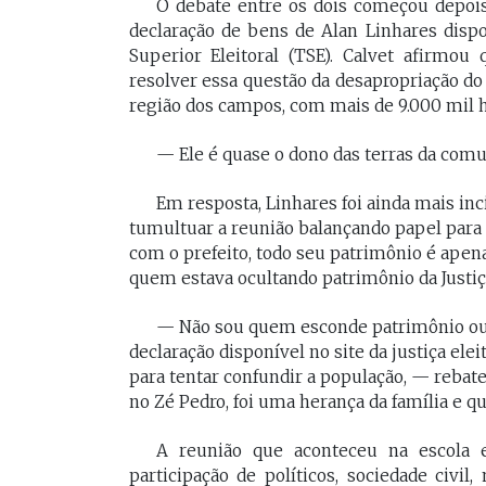
O debate entre os dois começou depoi
declaração de bens de Alan Linhares dispo
Superior Eleitoral (TSE). Calvet afirmo
resolver essa questão da desapropriação d
região dos campos, com mais de 9.000 mil h
— Ele é quase o dono das terras da comu
Em resposta, Linhares foi ainda mais inc
tumultuar a reunião balançando papel para 
com o prefeito, todo seu patrimônio é apen
quem estava ocultando patrimônio da Justiça
— Não sou quem esconde patrimônio ou 
declaração disponível no site da justiça eleit
para tentar confundir a população, — rebate
no Zé Pedro, foi uma herança da família e 
A reunião que aconteceu na escola 
participação de políticos, sociedade civi