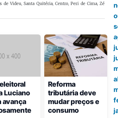
de Videu, Santa Quitéria, Centro, Peri de Cima, Zé
n
o
s
a
j
j
m
a
eleitoral
Reforma
m
a Luciano
tributária deve
f
a avança
mudar preços e
gosamente
consumo
j