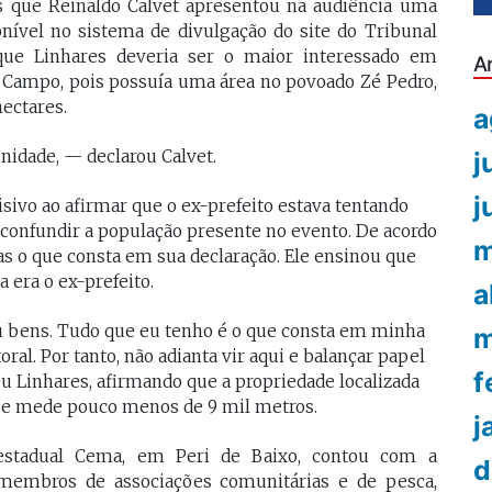
s que Reinaldo Calvet apresentou na audiência uma
nível no sistema de divulgação do site do Tribunal
u que Linhares deveria ser o maior interessado em
A
o Campo, pois possuía uma área no povoado Zé Pedro,
ectares.
a
j
nidade, — declarou Calvet.
j
isivo ao afirmar que o ex-prefeito estava tentando
confundir a população presente no evento. De acordo
m
as o que consta em sua declaração. Ele ensinou que
 era o ex-prefeito.
a
bens. Tudo que eu tenho é o que consta em minha
m
oral. Por tanto, não adianta vir aqui e balançar papel
f
u Linhares, afirmando que a propriedade localizada
que mede pouco menos de 9 mil metros.
j
estadual Cema, em Peri de Baixo, contou com a
d
l, membros de associações comunitárias e de pesca,