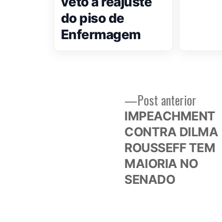
veto a reajuste
do piso de
Enfermagem
Post
Post anterior
Navegação
anteri
IMPEACHMENT
de
CONTRA DILMA
ROUSSEFF TEM
Post
MAIORIA NO
SENADO