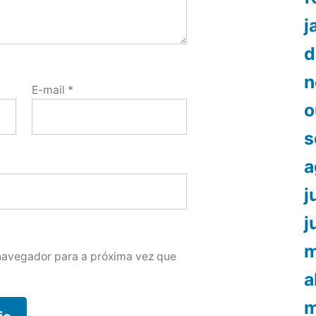
j
d
n
E-mail
*
o
s
a
j
j
m
navegador para a próxima vez que
a
m