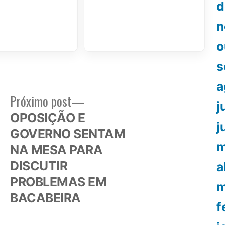
d
n
o
s
a
Próximo
Próximo post
j
or:
post:
OPOSIÇÃO E
j
GOVERNO SENTAM
m
NA MESA PARA
DISCUTIR
a
PROBLEMAS EM
m
BACABEIRA
f