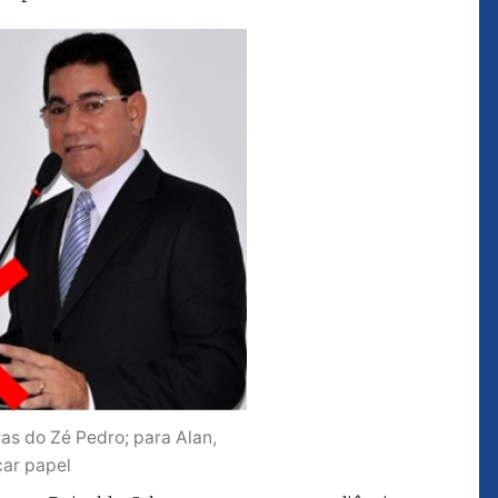
que eu estou
juízes e servidores"
FROZ SOBRINHO
Ingressou no Ministério
ELTEN
Público Estadual em 1992,
ador
onde foi Promotor de
e desde março
Justiça. Como
upou o cargo de
desembargador exerceu a
Escola Superior
função de corregedor geral
tura do
da Justiça do Maranhão no
(ESMAM) no
biênio 2022/2024. É
/2018 e de
presidente do TJMA no
geral da Justiça
biênio 2024/2026.
o no biênio
Foi presidente
 de Justiça do
ara o Biênio
as do Zé Pedro; para Alan,
çar papel