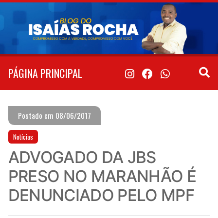
Pular
para
o
conteúdo
PÁGINA PRINCIPAL
Postado em 08/06/2017
Notícias
ADVOGADO DA JBS
PRESO NO MARANHÃO É
DENUNCIADO PELO MPF