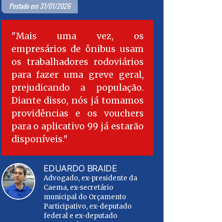
Postado em 31/01/2026
Postado em 30/01/202
Mais uma vez, os
"Nós es
empresários de ônibus usam
celebrand
os trabalhadores rodoviários
ímpar no M
para fazer uma greve geral,
renovação 
prejudicando a população.
delegação do
Diante disso, nós já tomamos
O Governo F
providências e os vouchers
mais 25 ano
para o aplicativo 99 já estarão
do Estado 
disponíveis.
Porto. Iss
ampliar in
infraestru
EDUARDO BRAIDE
estrategicam
Advogado, ex-presidente da
Caema, ex-secretário
mais inves
municipal do Orçamento
porto e abri
Participativo, ex-deputado
Além dis
federal e ex-deputado