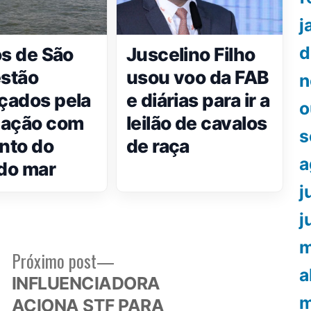
j
d
os de São
Juscelino Filho
estão
usou voo da FAB
n
çados pela
e diárias para ir a
o
dação com
leilão de cavalos
s
nto do
de raça
a
 do mar
j
j
m
Próximo
Próximo post
a
or:
post:
INFLUENCIADORA
m
ACIONA STF PARA