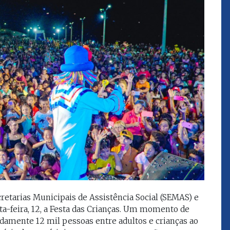
que eu estou
juízes e servidores"
FROZ SOBRINHO
Ingressou no Ministério
ELTEN
Público Estadual em 1992,
ador
onde foi Promotor de
e desde março
Justiça. Como
upou o cargo de
desembargador exerceu a
Escola Superior
função de corregedor geral
tura do
da Justiça do Maranhão no
(ESMAM) no
biênio 2022/2024. É
/2018 e de
presidente do TJMA no
geral da Justiça
biênio 2024/2026.
o no biênio
Foi presidente
 de Justiça do
ara o Biênio
retarias Municipais de Assistência Social (SEMAS) e
nta-feira, 12, a Festa das Crianças. Um momento de
damente 12 mil pessoas entre adultos e crianças ao