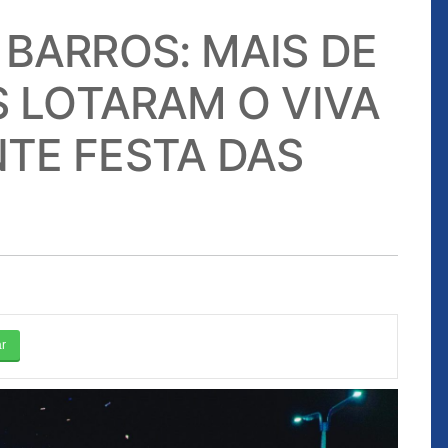
Postado em 29/01/2026
BARROS: MAIS DE
evida essa
"A gestão de dinheiro é um risco.
S LOTARAM O VIVA
bunal para
É um risco do gestor. O risco é
gora, porque a
meu, foi meu. Eu que vou prestar
TE FESTA DAS
ração foi de
contas com o Tribunal de Contas,
exclusiva.
com o CNJ, se for o caso, se for
 não submeteu
pedido. Mas o risco foi meu, para
não me sinto
que essa conta fosse bem
sa decisão. Ela
remunerada e que eu pudesse
ossa Excelência,
pagar aquilo que eu me
ssima e agora
comprometi a pagar de
indenizações a Vossas
 Já aviso a
Excelências, desembargadores,