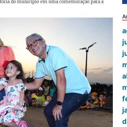
história do munícipio em uma comemoração para a
A
a
j
j
m
a
m
f
j
d