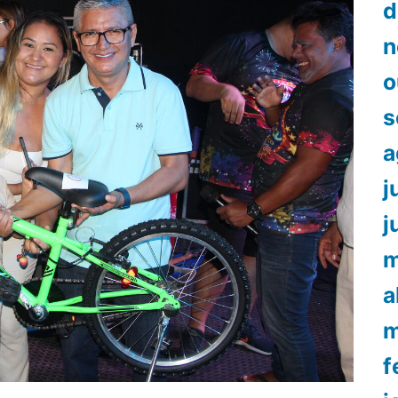
d
n
o
s
a
j
j
m
a
m
f