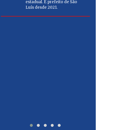
estadual. É prefeito de São
estabili
Luís desde 2021.
funcionário
mais emprego
população m
CARL
Médico 
empresá
Chefe da
secretá
Articula
deputad
governa
do Mara
2022.