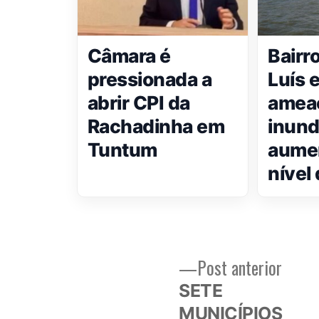
Câmara é
Bairr
pressionada a
Luís 
abrir CPI da
amea
Rachadinha em
inun
Tuntum
aume
nível
Post
Post anterior
Navegação
anteri
SETE
de
MUNICÍPIOS