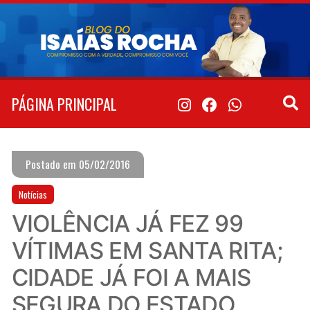
Pular
para
o
conteúdo
PÁGINA PRINCIPAL
Postado em 05/02/2016
Notícias
VIOLÊNCIA JÁ FEZ 99
VÍTIMAS EM SANTA RITA;
CIDADE JÁ FOI A MAIS
SEGURA DO ESTADO