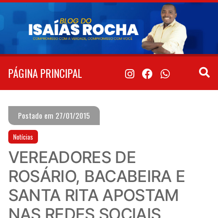
Pular
para
o
conteúdo
PÁGINA PRINCIPAL
Postado em 27/01/2015
Notícias
VEREADORES DE
ROSÁRIO, BACABEIRA E
SANTA RITA APOSTAM
NAS REDES SOCIAIS