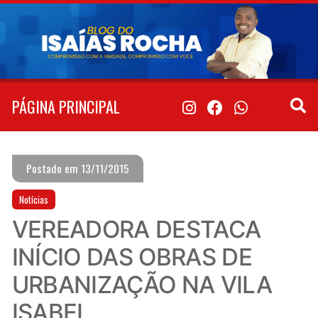
Pular
para
o
conteúdo
PÁGINA PRINCIPAL
Postado em 13/11/2015
Notícias
VEREADORA DESTACA
INÍCIO DAS OBRAS DE
URBANIZAÇÃO NA VILA
ISABEL