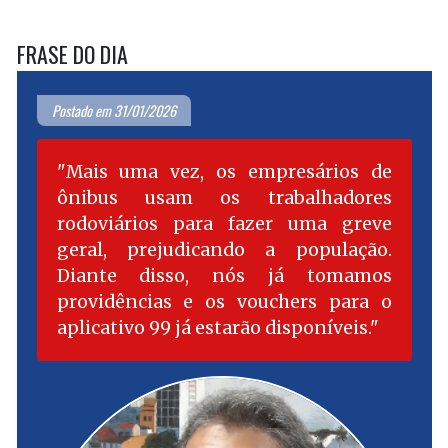
FRASE DO DIA
Postado em 31/01/2026
Mais uma vez, os empresários de
ônibus usam os trabalhadores
rodoviários para fazer uma greve
geral, prejudicando a população.
Diante disso, nós já tomamos
providências e os vouchers para o
aplicativo 99 já estarão disponíveis.